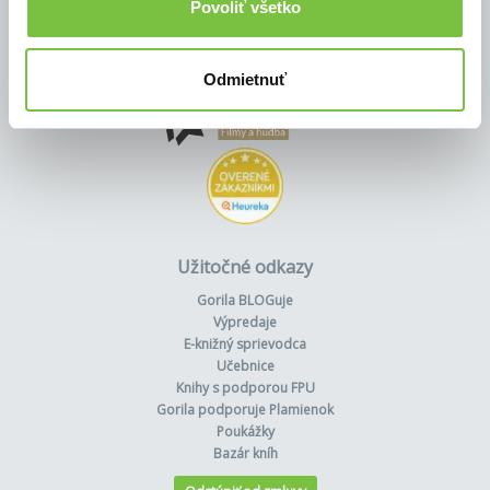
Povoliť všetko
Odmietnuť
Užitočné odkazy
Gorila BLOGuje
Výpredaje
E-knižný sprievodca
Učebnice
Knihy s podporou FPU
Gorila podporuje Plamienok
Poukážky
Bazár kníh