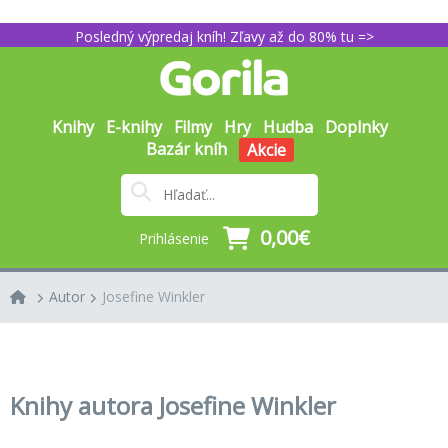
Posledný výpredaj kníh! Zľavy až do 80% tu =>
Knihy
E-knihy
Filmy
Hry
Hudba
Doplnky
Bazár kníh
Akcie
0,00€
Prihlásenie
Autor
Josefine Winkler
Knihy autora Josefine Winkler