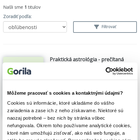
Našli sme
1
titulov
Zoradiť podľa:
Filtrovať
Praktická astrológia - prečítaná
(bazár kníh)
Josefine Winkler
,
Nicholas Campion
,
Zora
Straube
,
Blesk
(1994)
Pozn. o autorovi. Přehl. lit. Symboly.
Môžeme pracovať s cookies a kontaktnými údajmi?
Terminologický slovníček. Vydavatel:
Knižné centrum. Ilustr. tit. list. Marginálie
Cookies sú informácie, ktoré ukladáme do vášho
Zobraziť viac
zariadenia a zase ich z neho získavame. Niektoré sú
naozaj potrebné – bez nich by stránka vôbec
🍎 Je nám ľúto, ale predaj už skončil
nefungovala. Okrem toho používame analytické cookies,
ktoré nám umožňujú zisťovať, ako náš web funguje, a