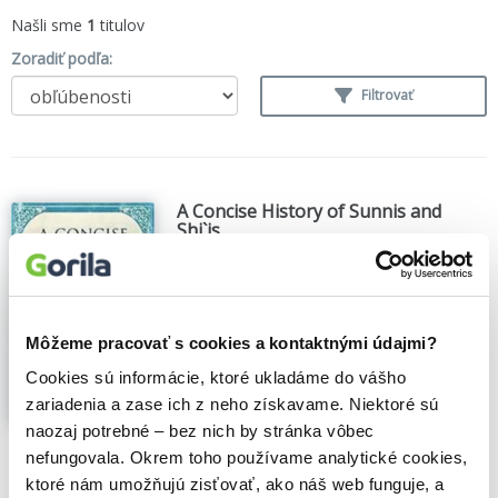
Našli sme
1
titulov
Zoradiť podľa:
Filtrovať
A Concise History of Sunnis and
Shi`is
John Mchugo
,
Folio
(2019)
The 1400-year-old schism between Sunnis
and Shi`is has rarely been as toxic as it is
today, feeding wars and communal strife
Môžeme pracovať s cookies a kontaktnými údajmi?
in Syria, Iraq, Yemen, Pakistan,
Afghanistan and many other countries,
Cookies sú informácie, ktoré ukladáme do vášho
with tensions between Saudi Arabia and
zariadenia a zase ich z neho získavame. Niektoré sú
Iran escalating...
Zobraziť viac
naozaj potrebné – bez nich by stránka vôbec
nefungovala. Okrem toho používame analytické cookies,
🍌 Dodanie môže trvať viac ako 30 dní
ktoré nám umožňujú zisťovať, ako náš web funguje, a