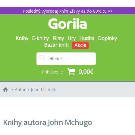
Posledný výpredaj kníh! Zľavy až do 80% tu =>
Knihy
E-knihy
Filmy
Hry
Hudba
Doplnky
Bazár kníh
Akcie
0,00€
Prihlásenie
Autor
John Mchugo
Knihy autora John Mchugo