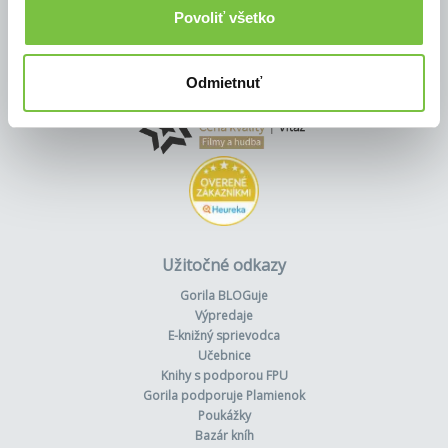
Povoliť všetko
Odmietnuť
Užitočné odkazy
Gorila BLOGuje
Výpredaje
E-knižný sprievodca
Učebnice
Knihy s podporou FPU
Gorila podporuje Plamienok
Poukážky
Bazár kníh