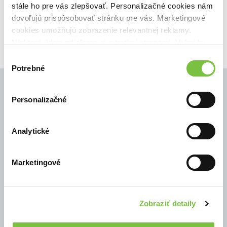
stále ho pre vás zlepšovať. Personalizačné cookies nám
11,40€
Do košíka
dovoľujú prispôsobovať stránku pre vás. Marketingové
cookies umožňujú zobrazenie relevantnej reklamy.
Niektoré údaje zdieľame aj s tretími stranami. Veľmi by
nám pomohlo, keby sme mohli používať všetky tieto
Výber
cookies.
Potrebné
súhlasu
Personalizačné
© Všetky práva vyhradené
Analytické
Marketingové
Zobraziť detaily