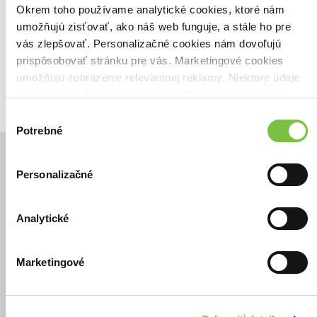
Zoradiť podľa:
Okrem toho používame analytické cookies, ktoré nám
umožňujú zisťovať, ako náš web funguje, a stále ho pre
Filtrovať
vás zlepšovať. Personalizačné cookies nám dovoľujú
prispôsobovať stránku pre vás. Marketingové cookies
umožňujú zobrazenie relevantnej reklamy. Niektoré údaje
zdieľame aj s tretími stranami. Veľmi by nám pomohlo,
keby sme mohli používať všetky tieto cookies.
Výber
Potrebné
súhlasu
Personalizačné
© Všetky práva vyhradené
Analytické
Marketingové