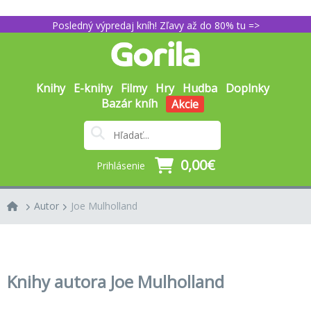
Posledný výpredaj kníh! Zľavy až do 80% tu =>
Knihy
E-knihy
Filmy
Hry
Hudba
Doplnky
Bazár kníh
Akcie
0,00€
Prihlásenie
Autor
Joe Mulholland
Knihy autora Joe Mulholland