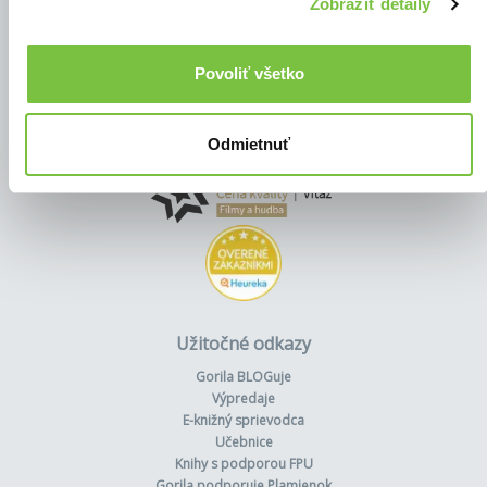
Zobraziť detaily
Povoliť všetko
Odmietnuť
Užitočné odkazy
Gorila BLOGuje
Výpredaje
E-knižný sprievodca
Učebnice
Knihy s podporou FPU
Gorila podporuje Plamienok