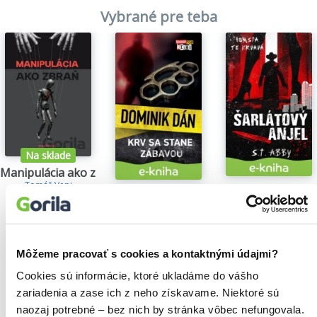
Vybrané pre teba
Na sklade
Manipulácia ako zbraň
Tomáš Vepi
Šarlátový anjel
Krv sa stane zábavou
15,79€
S.T. Abby
Dominik Dán
5,84€
14,35€
Môžeme pracovať s cookies a kontaktnými údajmi?
Cookies sú informácie, ktoré ukladáme do vášho
zariadenia a zase ich z neho získavame. Niektoré sú
Našli sme
0
titulov
naozaj potrebné – bez nich by stránka vôbec nefungovala.