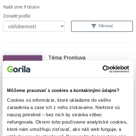
Našli sme
1
titulov
Zoradiť podľa:
Filtrovať
Téma: Promluva
Jiří Hraše
,
Jiřina Hůrková
,
Akropolis
(2006)
Třicet úvah dvaceti tří autorů
Promluva je jakékoli slovní vyjádření v
lidské komunikaci, ale také výkon v umění
Môžeme pracovať s cookies a kontaktnými údajmi?
přednesu a recitaci, který se těší
pozornosti teorie a kritiky...
Zobraziť viac
Cookies sú informácie, ktoré ukladáme do vášho
zariadenia a zase ich z neho získavame. Niektoré sú
naozaj potrebné – bez nich by stránka vôbec
🍎 Vypredané
nefungovala. Okrem toho používame analytické cookies,
ktoré nám umožňujú zisťovať, ako náš web funguje, a