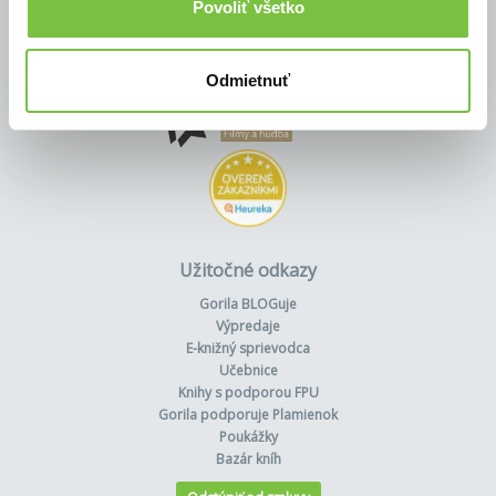
Povoliť všetko
Odmietnuť
Užitočné odkazy
Gorila BLOGuje
Výpredaje
E-knižný sprievodca
Učebnice
Knihy s podporou FPU
Gorila podporuje Plamienok
Poukážky
Bazár kníh