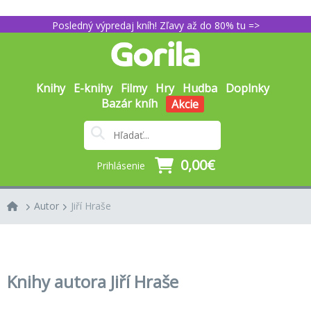
Posledný výpredaj kníh! Zľavy až do 80% tu =>
Knihy
E-knihy
Filmy
Hry
Hudba
Doplnky
Bazár kníh
Akcie
0,00€
Prihlásenie
Autor
Jiří Hraše
Knihy autora Jiří Hraše