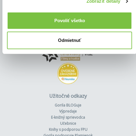
Zobraziť detaily
Povoliť všetko
Odmietnuť
Užitočné odkazy
Gorila BLOGuje
Výpredaje
E-knižný sprievodca
Učebnice
Knihy s podporou FPU
Gorila podporuje Plamienok