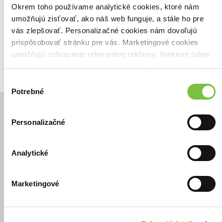
Zoradiť podľa:
Okrem toho používame analytické cookies, ktoré nám
umožňujú zisťovať, ako náš web funguje, a stále ho pre
Filtrovať
vás zlepšovať. Personalizačné cookies nám dovoľujú
prispôsobovať stránku pre vás. Marketingové cookies
umožňujú zobrazenie relevantnej reklamy. Niektoré údaje
zdieľame aj s tretími stranami. Veľmi by nám pomohlo,
keby sme mohli používať všetky tieto cookies.
Výber
Potrebné
súhlasu
Personalizačné
© Všetky práva vyhradené
Analytické
Marketingové