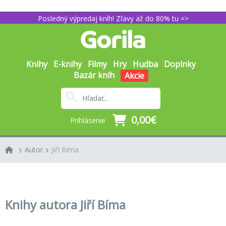
Posledný výpredaj kníh! Zľavy až do 80% tu =>
Knihy
E-knihy
Filmy
Hry
Hudba
Doplnky
Bazár kníh
Akcie
0,00€
Prihlásenie
Autor
Jiří Bíma
Knihy autora Jiří Bíma