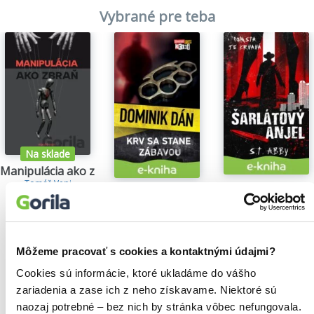
Vybrané pre teba
Na sklade
Manipulácia ako zbraň
Tomáš Vepi
Šarlátový anjel
Krv sa stane zábavou
15,79€
S.T. Abby
Dominik Dán
5,84€
14,35€
Môžeme pracovať s cookies a kontaktnými údajmi?
Cookies sú informácie, ktoré ukladáme do vášho
zariadenia a zase ich z neho získavame. Niektoré sú
Našli sme
0
titulov
naozaj potrebné – bez nich by stránka vôbec nefungovala.