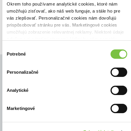
Zoradiť podľa:
Okrem toho používame analytické cookies, ktoré nám
umožňujú zisťovať, ako náš web funguje, a stále ho pre
Filtrovať
vás zlepšovať. Personalizačné cookies nám dovoľujú
prispôsobovať stránku pre vás. Marketingové cookies
umožňujú zobrazenie relevantnej reklamy. Niektoré údaje
zdieľame aj s tretími stranami. Veľmi by nám pomohlo,
keby sme mohli používať všetky tieto cookies.
Výber
Potrebné
súhlasu
Personalizačné
© Všetky práva vyhradené
Analytické
Marketingové