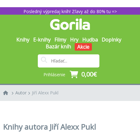
Posledný výpredaj kníh! Zľavy až do 80% tu =>
Knihy
E-knihy
Filmy
Hry
Hudba
Doplnky
Bazár kníh
Akcie
0,00€
Prihlásenie
Autor
Jiří Alexx Pukl
Knihy autora Jiří Alexx Pukl