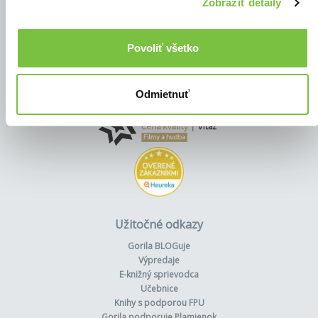
Zobraziť detaily
Povoliť všetko
Odmietnuť
Užitočné odkazy
Gorila BLOGuje
Výpredaje
E-knižný sprievodca
Učebnice
Knihy s podporou FPU
Gorila podporuje Plamienok