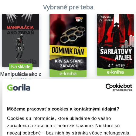
Vybrané pre teba
Na sklade
Manipulácia ako zbraň
Tomáš Vepi
Šarlátový anjel
Krv sa stane zábavou
15,79€
S.T. Abby
Dominik Dán
5,84€
14,35€
Môžeme pracovať s cookies a kontaktnými údajmi?
Cookies sú informácie, ktoré ukladáme do vášho
zariadenia a zase ich z neho získavame. Niektoré sú
Našli sme
0
titulov
naozaj potrebné – bez nich by stránka vôbec nefungovala.