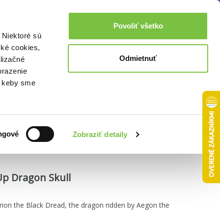
Akcie a zľavy
0,00€
Povoliť všetko
Prihlásenie
 Niektoré sú
cké cookies,
Odmietnuť
lizačné
brazenie
o, keby sme
Zoradiť podľa:
ngové
Zobraziť detaily
Up Dragon Skull
alerion the Black Dread, the dragon ridden by Aegon the