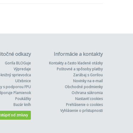
itočné odkazy
Informácie a kontakty
Gorila BLOGuje
Kontakty a často kladené otázky
Výpredaje
Poštovné a spôsoby platby
-knižný sprievodca
Zarábaj s Gorilou
Učebnice
Novinky na e-mail
hy s podporou FPU
Obchodné podmienky
dporuje Plamienok
Ochrana súkromia
Poukážky
Nastaviť cookies
Bazár kníh
Prehlásenie o cookies
Vyhlásenie o prístupnosti
stúpiť od zmluvy