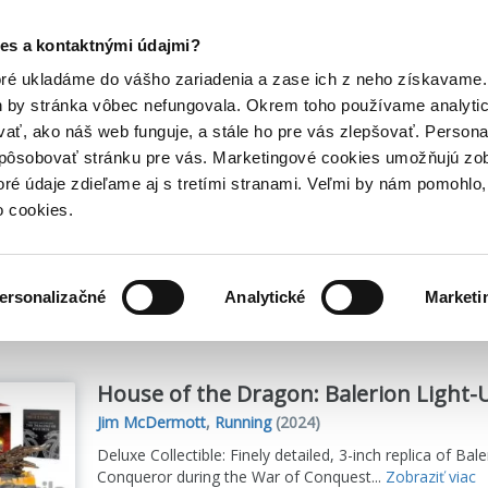
Posledný výpredaj kníh! Zľavy až do 80% tu =>
es a kontaktnými údajmi?
Hry
Hudba
Doplnky
Bazár kníh
oré ukladáme do vášho zariadenia a zase ich z neho získavame.
h by stránka vôbec nefungovala. Okrem toho používame analyti
ať, ako náš web funguje, a stále ho pre vás zlepšovať. Persona
spôsobovať stránku pre vás. Marketingové cookies umožňujú zo
toré údaje zdieľame aj s tretími stranami. Veľmi by nám pomohl
o cookies.
me
4
titulov
ersonalizačné
Analytické
Marketi
House of the Dragon: Balerion Light-
Jim McDermott
,
Running
(2024)
Deluxe Collectible: Finely detailed, 3-inch replica of B
Conqueror during the War of Conquest...
Zobraziť viac