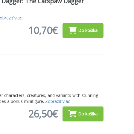
e Dagger: The Catspaw Dagger
obraziť viac
10,70€
Do košíka
er characters, creatures, and variants with stunning
udes a bonus minifigure.
Zobraziť viac
26,50€
Do košíka