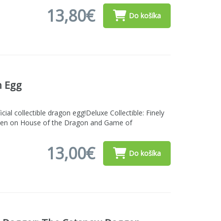
13,80€
Do košíka
n Egg
cial collectible dragon egg!Deluxe Collectible: Finely
s seen on House of the Dragon and Game of
13,00€
Do košíka