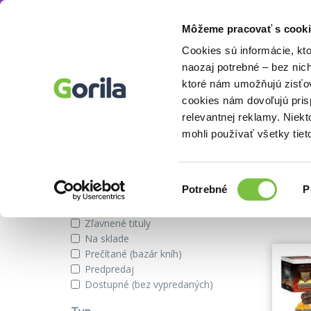
Môžeme pracovať s cooki
Autor
Jim McDermott
Knihy
E-knihy
Filmy
Cookies sú informácie, kt
naozaj potrebné – bez nic
ktoré nám umožňujú zisťov
cookies nám dovoľujú pri
Knihy autora Jim McDermott
relevantnej reklamy. Niek
mohli používať všetky tiet
Zobraziť iba
Výber
Našli s
Potrebné
P
súhlasu
Novinky
Zľavnené tituly
Na sklade
Prečítané (bazár kníh)
Predpredaj
Dostupné (bez vypredaných)