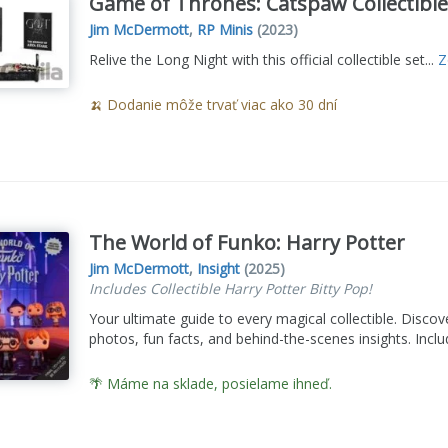
Game of Thrones: Catspaw Collectibl
Jim McDermott
,
RP Minis
(2023)
Relive the Long Night with this official collectible set...
Z
🍌 Dodanie môže trvať viac ako 30 dní
The World of Funko: Harry Potter
Jim McDermott
,
Insight
(2025)
Includes Collectible Harry Potter Bitty Pop!
Your ultimate guide to every magical collectible. Discov
photos, fun facts, and behind-the-scenes insights. Incl
🌴 Máme na sklade, posielame ihneď.