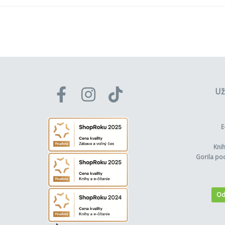
Už
E
Kni
Gorila po
Od