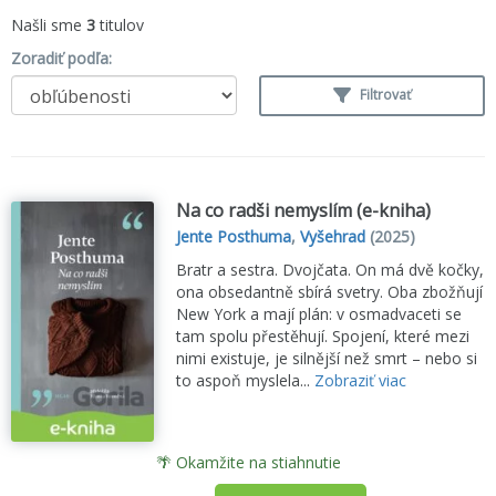
Našli sme
3
titulov
Zoradiť podľa:
Filtrovať
Na co radši nemyslím (e-kniha)
Jente Posthuma
,
Vyšehrad
(2025)
Bratr a sestra. Dvojčata. On má dvě kočky,
ona obsedantně sbírá svetry. Oba zbožňují
New York a mají plán: v osmadvaceti se
tam spolu přestěhují. Spojení, které mezi
nimi existuje, je silnější než smrt – nebo si
to aspoň myslela...
Zobraziť viac
🌴 Okamžite na stiahnutie