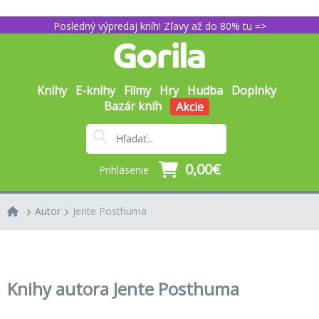
Posledný výpredaj kníh! Zľavy až do 80% tu =>
Knihy
E-knihy
Filmy
Hry
Hudba
Doplnky
Bazár kníh
Akcie
0,00€
Prihlásenie
Autor
Jente Posthuma
Knihy autora Jente Posthuma