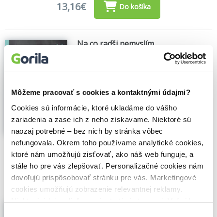
13,16€
Do košíka
Na co radši nemyslím
Jente Posthuma
,
Vyšehrad
(2025)
Bratr a sestra. Dvojčata. On má dvě kočky,
ona obsedantně sbírá svetry. Oba zbožňují
New York a mají plán: v osmadvaceti se
Môžeme pracovať s cookies a kontaktnými údajmi?
tam spolu přestěhují. Spojení, které mezi
Cookies sú informácie, ktoré ukladáme do vášho
nimi existuje, je silnější než smrt – nebo si
to aspoň myslela. Když se jí bratr začne...
zariadenia a zase ich z neho získavame. Niektoré sú
Zobraziť viac
naozaj potrebné – bez nich by stránka vôbec
nefungovala. Okrem toho používame analytické cookies,
🌴 Máme na sklade, posielame ihneď.
ktoré nám umožňujú zisťovať, ako náš web funguje, a
stále ho pre vás zlepšovať. Personalizačné cookies nám
10,80€
Do košíka
dovoľujú prispôsobovať stránku pre vás. Marketingové
cookies umožňujú zobrazenie relevantnej reklamy.
Niektoré údaje zdieľame aj s tretími stranami. Veľmi by
What I'd Rather Not Think About
nám pomohlo, keby sme mohli používať všetky tieto
Výber
Jente Posthuma
,
Scribe Publications
(2023)