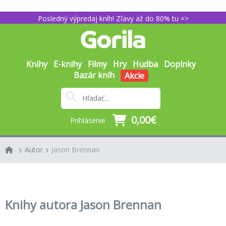
Posledný výpredaj kníh! Zľavy až do 80% tu =>
Knihy
E-knihy
Filmy
Hry
Hudba
Doplnky
Bazár kníh
Akcie
0,00€
Prihlásenie
Autor
Jason Brennan
Knihy autora Jason Brennan