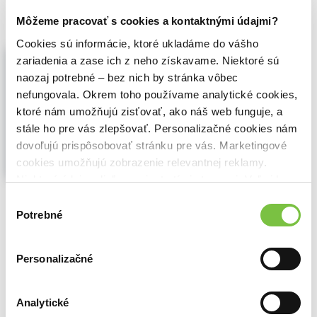
19,71€
Do košíka
Môžeme pracovať s cookies a kontaktnými údajmi?
Cookies sú informácie, ktoré ukladáme do vášho
Proti demokracii
zariadenia a zase ich z neho získavame. Niektoré sú
Jason Brennan
,
Argo
(2025)
naozaj potrebné – bez nich by stránka vôbec
Crossover 18
nefungovala. Okrem toho používame analytické cookies,
Autor v této kontroverzní knize tvrdí, že
ktoré nám umožňujú zisťovať, ako náš web funguje, a
demokracie by měla být posuzována podle
stále ho pre vás zlepšovať. Personalizačné cookies nám
svých výsledků – a ty nejsou dostatečně
dovoľujú prispôsobovať stránku pre vás. Marketingové
dobré. Stejně jako mají obžalovaní právo
cookies umožňujú zobrazenie relevantnej reklamy.
na spravedlivý proces, mají občané právo
na kompetentní vládu. Vinou toho, jak je
Niektoré údaje zdieľame aj s tretími stranami. Veľmi by
nastave...
Zobraziť viac
nám pomohlo, keby sme mohli používať všetky tieto
Výber
cookies.
Potrebné
súhlasu
🌴 Máme na sklade, posielame ihneď.
26,70€
Do košíka
Personalizačné
Analytické