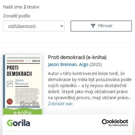
Našli sme
2
titulov
Zoradiť podľa:
Filtrovať
Proti demokracii (e-kniha)
Jason Brennan
,
Argo
(2025)
Autor v této kontroverzní knize tvrdí, že
demokracie by měla být posuzována podle
svých výsledků – a ty nejsou dostatečně
dobré. Stejně jako mají obžalovaní právo
na spravedlivý proces, mají občané právo...
Zobraziť viac
🌴 Okamžite na stiahnutie