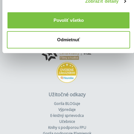
Zobraziť detaily
Povoliť všetko
Odmietnuť
Užitočné odkazy
Gorila BLOGuje
Výpredaje
E-knižný sprievodca
Učebnice
Knihy s podporou FPU
Gorila podporuje Plamienok