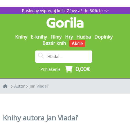
Posledný výpredaj kníh! Zľavy až do 80% tu =>
Knihy
E-knihy
Filmy
Hry
Hudba
Doplnky
Bazár kníh
Akcie
0,00€
Prihlásenie
Autor
Jan Vladař
Knihy autora Jan Vladař