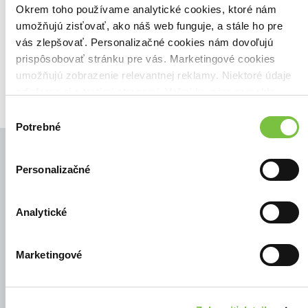
Zoradiť podľa:
Okrem toho používame analytické cookies, ktoré nám
umožňujú zisťovať, ako náš web funguje, a stále ho pre
Filtrovať
vás zlepšovať. Personalizačné cookies nám dovoľujú
prispôsobovať stránku pre vás. Marketingové cookies
umožňujú zobrazenie relevantnej reklamy. Niektoré údaje
zdieľame aj s tretími stranami. Veľmi by nám pomohlo,
keby sme mohli používať všetky tieto cookies.
Výber
Potrebné
súhlasu
Personalizačné
© Všetky práva vyhradené
Analytické
Marketingové