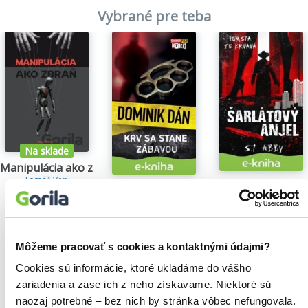
Vybrané pre teba
Na sklade
Manipulácia ako zbraň
Tomáš Vepi
Šarlátový anjel
Krv sa stane zábavou
15,79€
S.T. Abby
Dominik Dán
5,84€
14,35€
Môžeme pracovať s cookies a kontaktnými údajmi?
Cookies sú informácie, ktoré ukladáme do vášho
zariadenia a zase ich z neho získavame. Niektoré sú
Našli sme
0
titulov
naozaj potrebné – bez nich by stránka vôbec nefungovala.