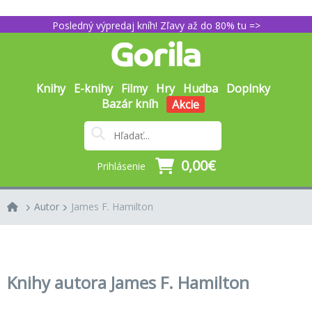
Posledný výpredaj kníh! Zľavy až do 80% tu =>
Knihy
E-knihy
Filmy
Hry
Hudba
Doplnky
Bazár kníh
Akcie
0,00€
Prihlásenie
Autor
James F. Hamilton
Knihy autora James F. Hamilton