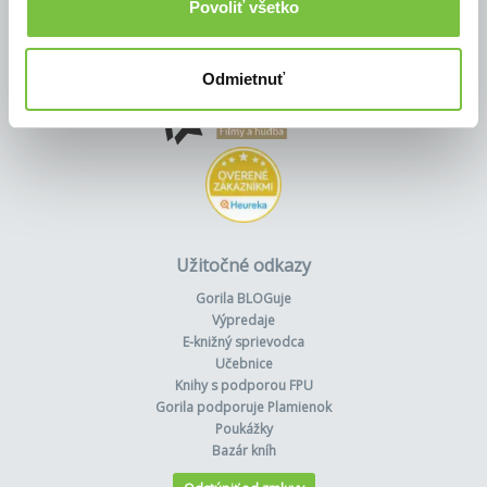
Povoliť všetko
Odmietnuť
Užitočné odkazy
Gorila BLOGuje
Výpredaje
E-knižný sprievodca
Učebnice
Knihy s podporou FPU
Gorila podporuje Plamienok
Poukážky
Bazár kníh