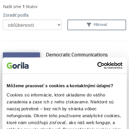
Našli sme
1
titulov
Zoradiť podľa:
Filtrovať
Democratic Communications
James F. Hamilton
,
Lexington Books
(2009)
This is the first book to take issue with the
long-standing assumptions about
Môžeme pracovať s cookies a kontaktnými údajmi?
alternative media and democratic
communications and place them in a
Cookies sú informácie, ktoré ukladáme do vášho
detailed cultural and historical context.
zariadenia a zase ich z neho získavame. Niektoré sú
Ranging from prophecy in sixteenth-
naozaj potrebné – bez nich by stránka vôbec
century England to the self-...
Zobraziť viac
nefungovala. Okrem toho používame analytické cookies,
🍎 Vypredané
ktoré nám umožňujú zisťovať, ako náš web funguje, a