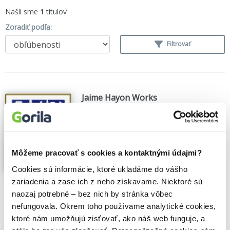
Našli sme
1
titulov
Zoradiť podľa:
Filtrovať
Jaime Hayon Works
Jaime Hayon
,
(2008)
Jaime Hayon je vycházející hvězda
mezinárodní designerské scény a jistě
jedním z nejvlivnějších designerů
Môžeme pracovať s cookies a kontaktnými údajmi?
nejbližších let. Monografie představuje
celé spektrum jeho tvorby: keramiku,
Cookies sú informácie, ktoré ukladáme do vášho
interiéry, nábytek, hračky a další.Jaime
zariadenia a zase ich z neho získavame. Niektoré sú
Hayon (1974) je v...
Zobraziť viac
naozaj potrebné – bez nich by stránka vôbec
nefungovala. Okrem toho používame analytické cookies,
🍎 Vypredané
ktoré nám umožňujú zisťovať, ako náš web funguje, a