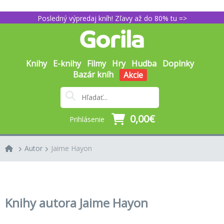
Posledný výpredaj kníh! Zľavy až do 80% tu =>
Knihy
E-knihy
Filmy
Hry
Hudba
Doplnky
Bazár kníh
Akcie
0,00€
Prihlásenie
Autor
Jaime Hayon
Knihy autora Jaime Hayon