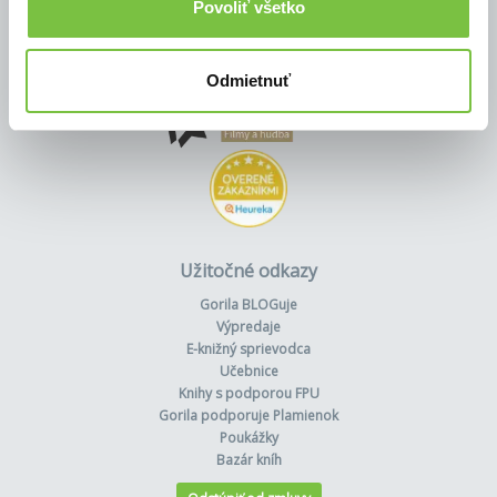
Povoliť všetko
Odmietnuť
Užitočné odkazy
Gorila BLOGuje
Výpredaje
E-knižný sprievodca
Učebnice
Knihy s podporou FPU
Gorila podporuje Plamienok
Poukážky
Bazár kníh