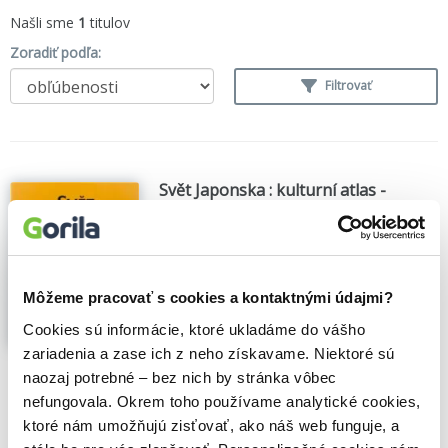
Našli sme
1
titulov
Zoradiť podľa:
Filtrovať
Svět Japonska : kulturní atlas -
prečítaná (bazár kníh)
Isao Kumakura
,
Marius B. Jansen
,
Martin
Collcutt
,
Knižní klub
(1997)
Chronologické tab.. Slovníček
Zobraziť viac
Môžeme pracovať s cookies a kontaktnými údajmi?
Cookies sú informácie, ktoré ukladáme do vášho
zariadenia a zase ich z neho získavame. Niektoré sú
🌴 Máme na sklade, posielame ihneď.
naozaj potrebné – bez nich by stránka vôbec
nefungovala. Okrem toho používame analytické cookies,
17,20€
Do košíka
ktoré nám umožňujú zisťovať, ako náš web funguje, a