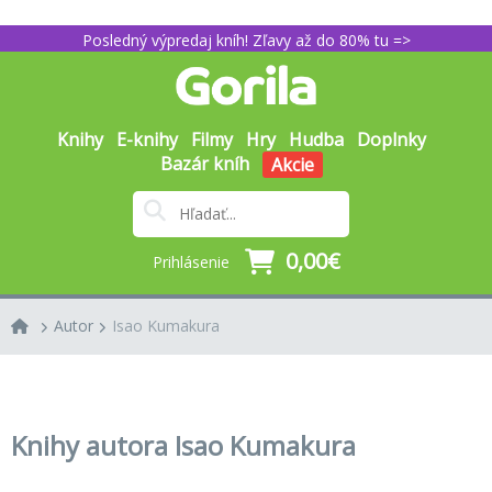
Posledný výpredaj kníh! Zľavy až do 80% tu =>
Knihy
E-knihy
Filmy
Hry
Hudba
Doplnky
Bazár kníh
Akcie
0,00€
Prihlásenie
Autor
Isao Kumakura
Knihy autora Isao Kumakura