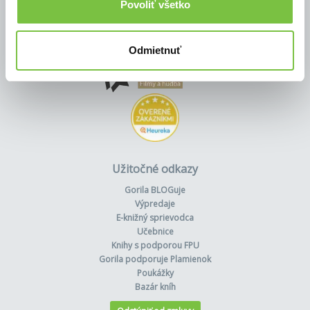
Povoliť všetko
Odmietnuť
Užitočné odkazy
Gorila BLOGuje
Výpredaje
E-knižný sprievodca
Učebnice
Knihy s podporou FPU
Gorila podporuje Plamienok
Poukážky
Bazár kníh