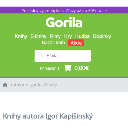
Posledný výpredaj kníh! Zľavy až do 80% tu =>
Knihy
E-knihy
Filmy
Hry
Hudba
Doplnky
Bazár kníh
Akcie
0,00€
Prihlásenie
Autor
Igor Kapišinský
Knihy autora Igor Kapišinský