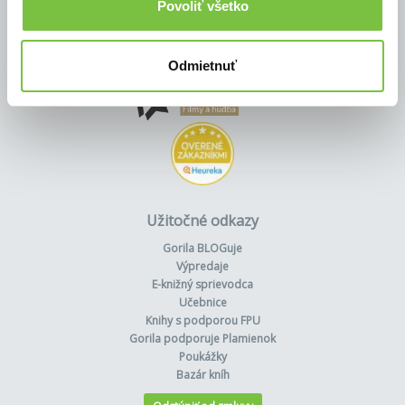
Povoliť všetko
Odmietnuť
Užitočné odkazy
Gorila BLOGuje
Výpredaje
E-knižný sprievodca
Učebnice
Knihy s podporou FPU
Gorila podporuje Plamienok
Poukážky
Bazár kníh