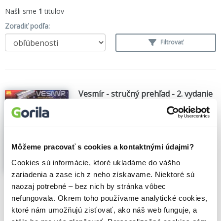
Našli sme
1
titulov
Zoradiť podľa:
Filtrovať
Vesmír - stručný prehľad - 2. vydanie
Igor Kapišinský
,
(2010)
Prehľadná tabuľka a vynikajúca pomôcka
predovšetkým pre študentov stredných
škôl a maturantov na rýchle zopakovanie
Môžeme pracovať s cookies a kontaktnými údajmi?
učiva, ale aj pre ľudí, ktorí sa potrebujú
rýchlo zorientovať v danom probléme.
Cookies sú informácie, ktoré ukladáme do vášho
Zobraziť viac
zariadenia a zase ich z neho získavame. Niektoré sú
naozaj potrebné – bez nich by stránka vôbec
🍎 Vypredané
nefungovala. Okrem toho používame analytické cookies,
ktoré nám umožňujú zisťovať, ako náš web funguje, a