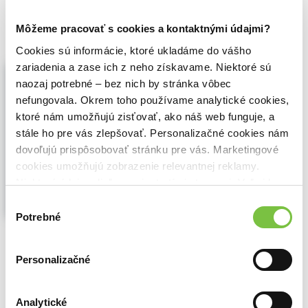
9,30€
Do košíka
Môžeme pracovať s cookies a kontaktnými údajmi?
Cookies sú informácie, ktoré ukladáme do vášho
zariadenia a zase ich z neho získavame. Niektoré sú
Obnovte své zdraví (e-kniha)
naozaj potrebné – bez nich by stránka vôbec
Ibrahim Hanouneh a Kristin Kirkpatrick
,
NOXI
(2025)
nefungovala. Okrem toho používame analytické cookies,
ktoré nám umožňujú zisťovať, ako náš web funguje, a
Zjistěte svůj metabolický typ a
stále ho pre vás zlepšovať. Personalizačné cookies nám
zregenerujte si játra pro lepší život...
Zobraziť viac
dovoľujú prispôsobovať stránku pre vás. Marketingové
cookies umožňujú zobrazenie relevantnej reklamy.
Niektoré údaje zdieľame aj s tretími stranami. Veľmi by
nám pomohlo, keby sme mohli používať všetky tieto
Výber
cookies.
Potrebné
súhlasu
🌴 Okamžite na stiahnutie
17,32€
Personalizačné
Do košíka
Analytické