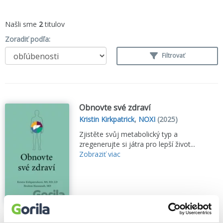
Našli sme
2
titulov
Zoradiť podľa:
Filtrovať
Obnovte své zdraví
Kristin Kirkpatrick
,
NOXI
(2025)
Zjistěte svůj metabolický typ a
zregenerujte si játra pro lepší život...
Zobraziť viac
🍌 Odosielame o 4 dni.