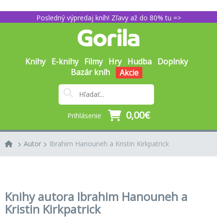
Posledný výpredaj kníh! Zľavy až do 80% tu =>
Knihy
E-knihy
Filmy
Hry
Hudba
Doplnky
Bazár kníh
Akcie
0,00€
Prihlásenie
Autor
Ibrahim Hanouneh a Kristin Kirkpatrick
Knihy autora Ibrahim Hanouneh a
Kristin Kirkpatrick