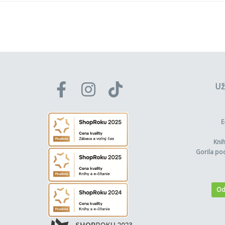
Už
E
Kni
Gorila po
Od