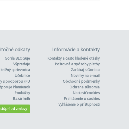
itočné odkazy
Informácie a kontakty
Gorila BLOGuje
Kontakty a často kladené otázky
Výpredaje
Poštovné a spôsoby platby
-knižný sprievodca
Zarábaj s Gorilou
Učebnice
Novinky na e-mail
hy s podporou FPU
Obchodné podmienky
dporuje Plamienok
Ochrana súkromia
Poukážky
Nastaviť cookies
Bazár kníh
Prehlásenie o cookies
Vyhlásenie o prístupnosti
stúpiť od zmluvy