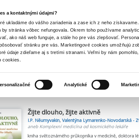
Posledný výpredaj kníh! Zľavy až do 80% tu =>
es a kontaktnými údajmi?
Hry
Hudba
Doplnky
Bazár kníh
oré ukladáme do vášho zariadenia a zase ich z neho získavame.
h by stránka vôbec nefungovala. Okrem toho používame analyti
ať, ako náš web funguje, a stále ho pre vás zlepšovať. Persona
spôsobovať stránku pre vás. Marketingové cookies umožňujú zo
toré údaje zdieľame aj s tretími stranami. Veľmi by nám pomohl
o cookies.
me
2
titulov
ersonalizačné
Analytické
Marketi
Žijte dlouho, žijte aktivně
I.P. Něumyvakin
,
Valentýna Lymarenko-Novodarská - Zv
aneb Komplexní medicína od kosmického lekáře
kniha světoznámého průkopníka v medicíně, doktora lék