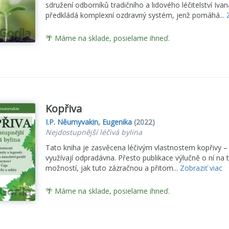
sdružení odborníků tradičního a lidového léčitelství Iv
předkládá komplexní ozdravný systém, jenž pomáhá...
🌴 Máme na sklade, posielame ihneď.
Kopřiva
I.P. Něumyvakin
,
Eugenika
(2022)
Nejdostupnější léčivá bylina
Tato kniha je zasvěcena léčivým vlastnostem kopřivy – 
využívají odpradávna. Přesto publikace výlučně o ní n
možností, jak tuto zázračnou a přitom...
Zobraziť viac
🌴 Máme na sklade, posielame ihneď.