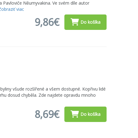
ana Pavloviče Něumyvakina. Ve svém díle autor
Zobraziť viac
9,86€
Do košíka
byliny všude rozšířené a všem dostupné. Kopřivu lidé
a trhu dosud chyběla. Zde najdete opravdu mnoho
8,69€
Do košíka