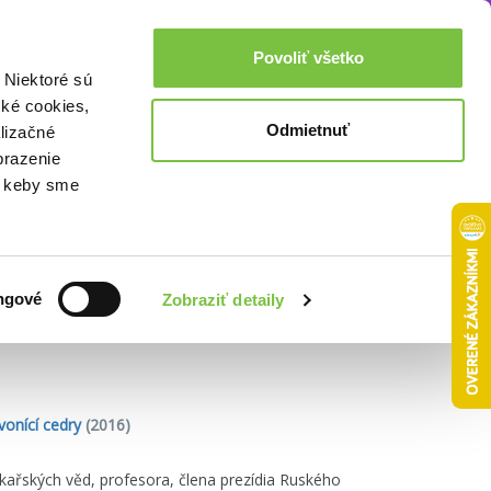
Akcie a zľavy
0,00€
Povoliť všetko
Prihlásenie
 Niektoré sú
cké cookies,
Odmietnuť
lizačné
brazenie
o, keby sme
Zoradiť podľa:
ngové
Zobraziť detaily
onící cedry
(2016)
ařských věd, profesora, člena prezídia Ruského