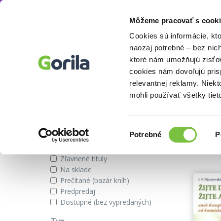
Môžeme pracovať s cooki
Autor
I.P. Něumyvakin
Knihy
E-knihy
Filmy
Cookies sú informácie, kt
naozaj potrebné – bez nic
ktoré nám umožňujú zisťov
cookies nám dovoľujú pri
Knihy autora I.P. Něumyvakin
relevantnej reklamy. Niek
mohli používať všetky tiet
Zobraziť iba
Výber
Našli s
Potrebné
P
súhlasu
Novinky
Zľavnené tituly
Na sklade
Prečítané (bazár kníh)
Predpredaj
Dostupné (bez vypredaných)