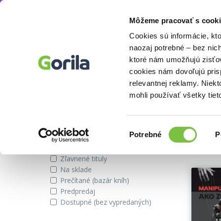
Môžeme pracovať s cooki
Autor
Hunter Clarke-Fields
Knihy
E-knihy
Filmy
Cookies sú informácie, kt
naozaj potrebné – bez nic
ktoré nám umožňujú zisťov
cookies nám dovoľujú pri
Knihy autora Hunter Clarke-Fie
relevantnej reklamy. Niek
mohli používať všetky tiet
Zobraziť iba
Vybran
Výber
Potrebné
P
súhlasu
Novinky
Zľavnené tituly
Na sklade
Prečítané (bazár kníh)
Predpredaj
Dostupné (bez vypredaných)