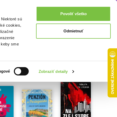
Akcie a zľavy
0,00€
Povoliť všetko
Prihlásenie
 Niektoré sú
cké cookies,
Odmietnuť
lizačné
brazenie
o, keby sme
ngové
Zobraziť detaily