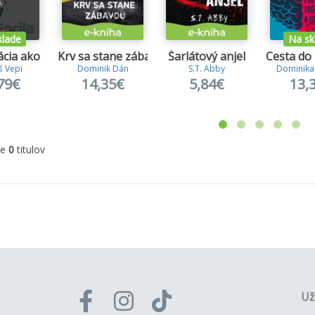
klade
Na sk
cia ako zbraň
Krv sa stane zábavou
Šarlátový anjel
Cesta do
 Vepi
Dominik Dán
S.T. Abby
Dominika
79€
14,35€
5,84€
13,
me
0
titulov
Už