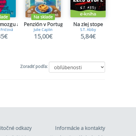
lade
Na sklade
 mozgu a späť
Penzión v Portugalsku
Na zlej stope
Zvádz
 Fričová
Julie Caplin
S.T. Abby
L. T. 
35€
15,00€
5,84€
20,
Zoradiť podľa:
itočné odkazy
Informácie a kontakty