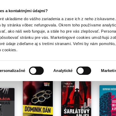
Posledný výpredaj kníh! Zľavy až do 80% tu =>
es a kontaktnými údajmi?
Hry
Hudba
Doplnky
Bazár kníh
oré ukladáme do vášho zariadenia a zase ich z neho získavame.
h by stránka vôbec nefungovala. Okrem toho používame analyti
ať, ako náš web funguje, a stále ho pre vás zlepšovať. Persona
spôsobovať stránku pre vás. Marketingové cookies umožňujú zo
lds
toré údaje zdieľame aj s tretími stranami. Veľmi by nám pomohl
o cookies.
é pre teba
ersonalizačné
Analytické
Marketi