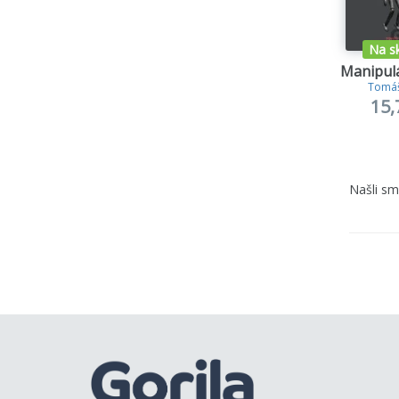
Na s
Manipulá
Tomáš
15,
Našli s