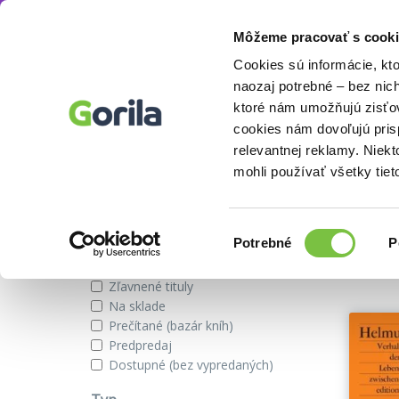
Môžeme pracovať s cooki
Autor
Helmut Lethen
Knihy
E-knihy
Filmy
Cookies sú informácie, kt
naozaj potrebné – bez nic
ktoré nám umožňujú zisťov
cookies nám dovoľujú pri
Knihy autora Helmut Lethen
relevantnej reklamy. Niek
mohli používať všetky tiet
Zobraziť iba
Výber
Našli s
Potrebné
P
súhlasu
Novinky
Zľavnené tituly
Na sklade
Prečítané (bazár kníh)
Predpredaj
Dostupné (bez vypredaných)