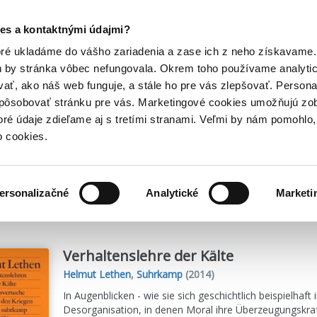
Posledný výpredaj kníh! Zľavy až do 80% tu =>
es a kontaktnými údajmi?
Hry
Hudba
Doplnky
Bazár kníh
oré ukladáme do vášho zariadenia a zase ich z neho získavame.
h by stránka vôbec nefungovala. Okrem toho používame analyti
ať, ako náš web funguje, a stále ho pre vás zlepšovať. Persona
spôsobovať stránku pre vás. Marketingové cookies umožňujú zo
toré údaje zdieľame aj s tretími stranami. Veľmi by nám pomohl
o cookies.
me
1
titulov
ersonalizačné
Analytické
Marketi
Verhaltenslehre der Kälte
Helmut Lethen
,
Suhrkamp
(2014)
In Augenblicken - wie sie sich geschichtlich beispielhaft
Desorganisation, in denen Moral ihre Überzeugungskraf