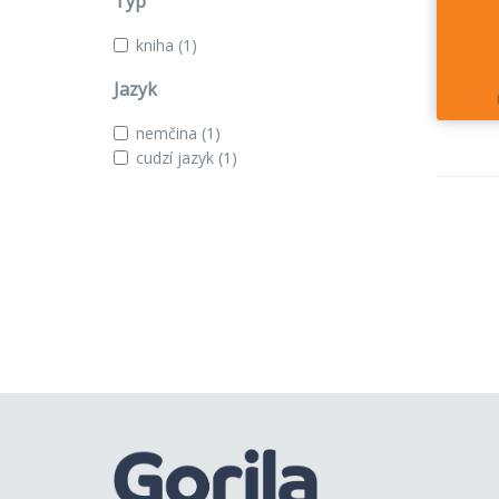
Typ
kniha
(1)
Jazyk
nemčina
(1)
cudzí jazyk
(1)