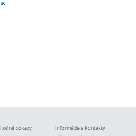
iac
itočné odkazy
Informácie a kontakty