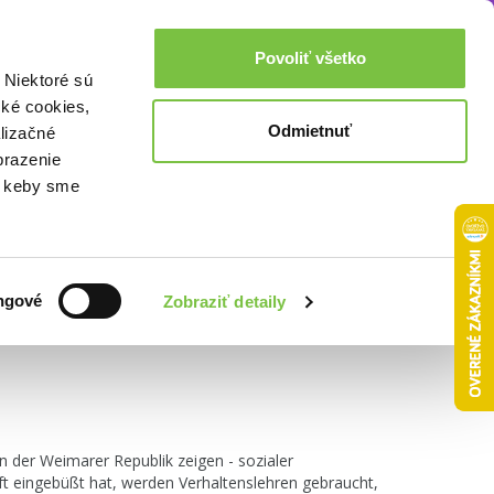
Akcie a zľavy
0,00€
Povoliť všetko
Prihlásenie
 Niektoré sú
cké cookies,
Odmietnuť
lizačné
brazenie
o, keby sme
Zoradiť podľa:
ngové
Zobraziť detaily
 in der Weimarer Republik zeigen - sozialer
t eingebüßt hat, werden Verhaltenslehren gebraucht,