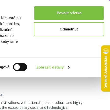
Akcie a zľavy
0,00€
Povoliť všetko
Prihlásenie
 Niektoré sú
cké cookies,
Odmietnuť
lizačné
brazenie
o, keby sme
Zoradiť podľa:
ngové
Zobraziť detaily
4)
lizations, with a literate, urban culture and highly-
ws the extraordinary social and technological