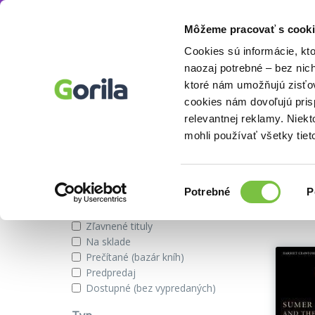
Môžeme pracovať s cooki
Autor
Harriet E. W. Crawford
Knihy
E-knihy
Filmy
Cookies sú informácie, kt
naozaj potrebné – bez nic
ktoré nám umožňujú zisťov
cookies nám dovoľujú pri
Knihy autora Harriet E. W. Cra
relevantnej reklamy. Niek
mohli používať všetky tiet
Zobraziť iba
Výber
Našli s
Potrebné
P
súhlasu
Novinky
Zľavnené tituly
Na sklade
Prečítané (bazár kníh)
Predpredaj
Dostupné (bez vypredaných)