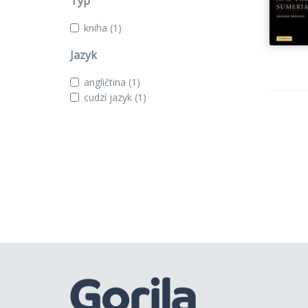
Typ
kniha
(1)
Jazyk
angličtina
(1)
cudzí jazyk
(1)