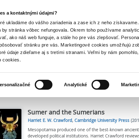
Posledný výpredaj kníh! Zľavy až do 80% tu =>
es a kontaktnými údajmi?
Hry
Hudba
Doplnky
Bazár kníh
oré ukladáme do vášho zariadenia a zase ich z neho získavame.
h by stránka vôbec nefungovala. Okrem toho používame analyti
ať, ako náš web funguje, a stále ho pre vás zlepšovať. Persona
spôsobovať stránku pre vás. Marketingové cookies umožňujú zo
wford
toré údaje zdieľame aj s tretími stranami. Veľmi by nám pomohl
o cookies.
me
1
titulov
ersonalizačné
Analytické
Marketi
Sumer and the Sumerians
Harriet E. W. Crawford
,
Cambridge University Press
(201
Mesopotamia produced one of the best-known ancient civi
developed political institutions. Harriet Crawford revie