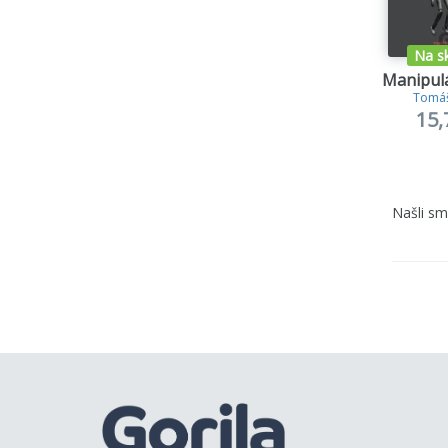
Na s
Manipulá
Tomáš
15,
Našli s