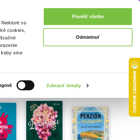
Akcie a zľavy
0,00€
Povoliť všetko
Prihlásenie
 Niektoré sú
cké cookies,
Odmietnuť
lizačné
brazenie
o, keby sme
ngové
Zobraziť detaily