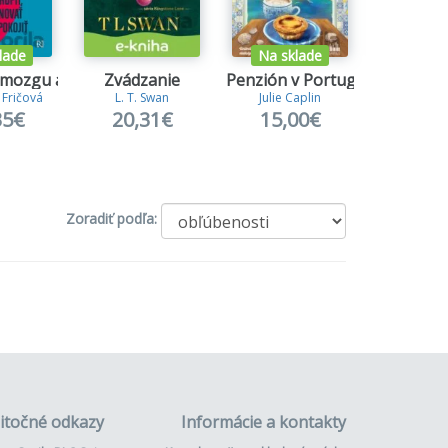
lade
Na sklade
 mozgu a späť
Zvádzanie
Penzión v Portugalsku
Puncova
 Fričová
L. T. Swan
Julie Caplin
Robert Ga
35€
20,31€
15,00€
29,
Zoradiť podľa:
itočné odkazy
Informácie a kontakty