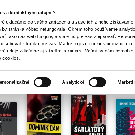
Posledný výpredaj kníh! Zľavy až do 80% tu =>
es a kontaktnými údajmi?
Hry
Hudba
Doplnky
Bazár kníh
oré ukladáme do vášho zariadenia a zase ich z neho získavame.
h by stránka vôbec nefungovala. Okrem toho používame analyti
ať, ako náš web funguje, a stále ho pre vás zlepšovať. Persona
spôsobovať stránku pre vás. Marketingové cookies umožňujú zo
toré údaje zdieľame aj s tretími stranami. Veľmi by nám pomohl
o cookies.
é pre teba
ersonalizačné
Analytické
Marketi