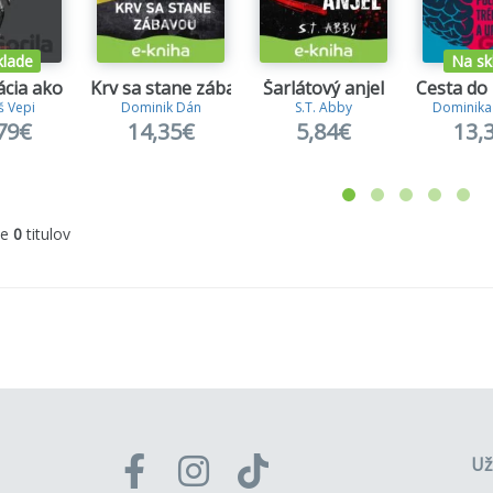
klade
Na sk
cia ako zbraň
Krv sa stane zábavou
Šarlátový anjel
Cesta do
 Vepi
Dominik Dán
S.T. Abby
Dominika
79€
14,35€
5,84€
13,
me
0
titulov
Už