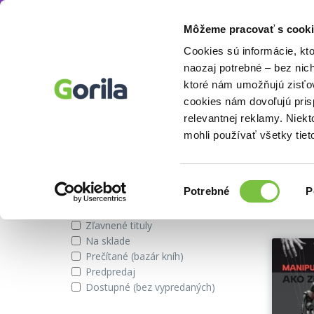
Môžeme pracovať s cooki
Autor
Georges Conchon
Knihy
E-knihy
Filmy
Cookies sú informácie, kt
naozaj potrebné – bez nic
ktoré nám umožňujú zisťov
cookies nám dovoľujú pri
Knihy autora Georges Conchon
relevantnej reklamy. Niek
mohli používať všetky tiet
Zobraziť iba
Vybran
Výber
Potrebné
P
súhlasu
Novinky
Zľavnené tituly
Na sklade
Prečítané (bazár kníh)
Predpredaj
Dostupné (bez vypredaných)