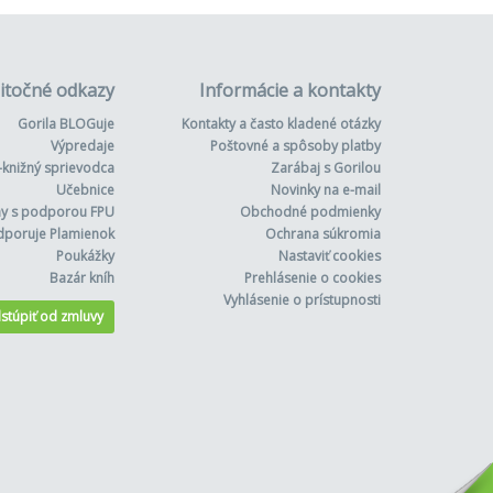
itočné odkazy
Informácie a kontakty
Gorila BLOGuje
Kontakty a často kladené otázky
Výpredaje
Poštovné a spôsoby platby
-knižný sprievodca
Zarábaj s Gorilou
Učebnice
Novinky na e-mail
hy s podporou FPU
Obchodné podmienky
dporuje Plamienok
Ochrana súkromia
Poukážky
Nastaviť cookies
Bazár kníh
Prehlásenie o cookies
Vyhlásenie o prístupnosti
stúpiť od zmluvy