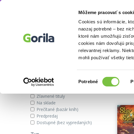
Môžeme pracovať s cooki
Autor
Gary Dworetsky
Knihy
E-knihy
Filmy
Cookies sú informácie, kt
naozaj potrebné – bez nic
ktoré nám umožňujú zisťov
cookies nám dovoľujú pri
Knihy autora Gary Dworetsky
relevantnej reklamy. Niek
mohli používať všetky tiet
Zobraziť iba
Výber
Našli s
Potrebné
P
súhlasu
Novinky
Zľavnené tituly
Na sklade
Prečítané (bazár kníh)
Predpredaj
Dostupné (bez vypredaných)