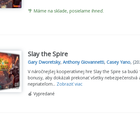
🌴 Máme na sklade, posielame ihneď.
Slay the Spire
Gary Dworetsky
,
Anthony Giovannetti
,
Casey Yano
,
(20
V náročnejšej kooperatívnej hre Slay the Spire sa budú 
bonusy, aby dokázali prekonať všetky nebezpečenstvá a
nepriateľom...
Zobraziť viac
🍎 Vypredané