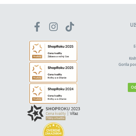
Už
E
Kni
Gorila po
Od