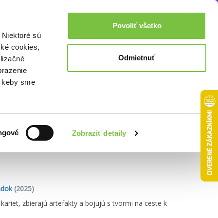
Akcie a zľavy
0,00€
Povoliť všetko
Prihlásenie
 Niektoré sú
cké cookies,
Odmietnuť
lizačné
brazenie
o, keby sme
Zoradiť podľa:
ngové
Zobraziť detaily
ndok
(2025)
kariet, zbierajú artefakty a bojujú s tvormi na ceste k