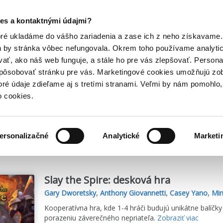
Posledný výpredaj kníh! Zľavy až do 80% tu =>
es a kontaktnými údajmi?
Hry
Hudba
Doplnky
Bazár kníh
oré ukladáme do vášho zariadenia a zase ich z neho získavame.
h by stránka vôbec nefungovala. Okrem toho používame analyti
ať, ako náš web funguje, a stále ho pre vás zlepšovať. Persona
spôsobovať stránku pre vás. Marketingové cookies umožňujú zo
toré údaje zdieľame aj s tretími stranami. Veľmi by nám pomohl
o cookies.
me
2
titulov
ersonalizačné
Analytické
Marketi
Slay the Spire: desková hra
Gary Dworetsky
,
Anthony Giovannetti
,
Casey Yano
,
Mi
Kooperatívna hra, kde 1-4 hráči budujú unikátne balíčky 
porazeniu záverečného nepriateľa.
Zobraziť viac