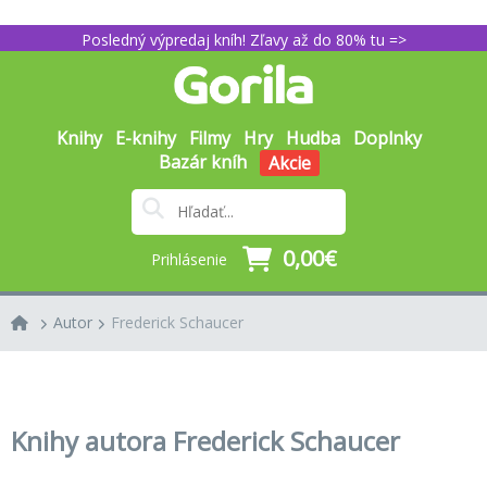
Posledný výpredaj kníh! Zľavy až do 80% tu =>
Knihy
E-knihy
Filmy
Hry
Hudba
Doplnky
Bazár kníh
Akcie
0,00€
Prihlásenie
Autor
Frederick Schaucer
Knihy autora Frederick Schaucer