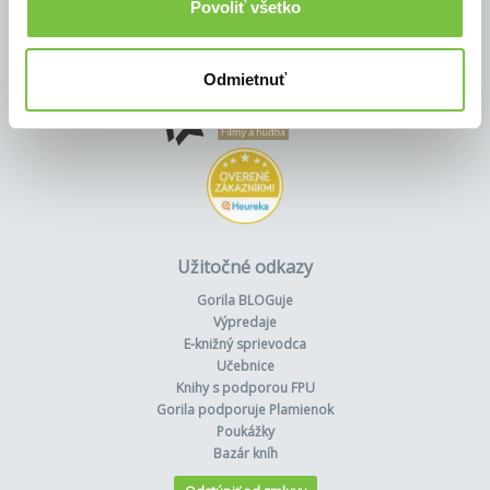
Povoliť všetko
Odmietnuť
Užitočné odkazy
Gorila BLOGuje
Výpredaje
E-knižný sprievodca
Učebnice
Knihy s podporou FPU
Gorila podporuje Plamienok
Poukážky
Bazár kníh