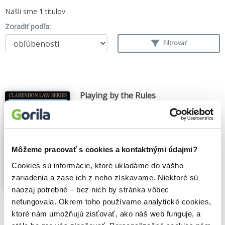
Našli sme
1
titulov
Zoradiť podľa:
Filtrovať
Playing by the Rules
Frederick Schaucer
,
OUP Oxford
(2002)
Rules are a central component of such
diverse enterprises as law, morality,
language, games, religion, etiquette, and
Môžeme pracovať s cookies a kontaktnými údajmi?
family governance, but there is often
confusion about what a rule is, and what
Cookies sú informácie, ktoré ukladáme do vášho
rules do. Offering a comprehensive
zariadenia a zase ich z neho získavame. Niektoré sú
philosophical...
Zobraziť viac
naozaj potrebné – bez nich by stránka vôbec
nefungovala. Okrem toho používame analytické cookies,
🍎 Vypredané
ktoré nám umožňujú zisťovať, ako náš web funguje, a