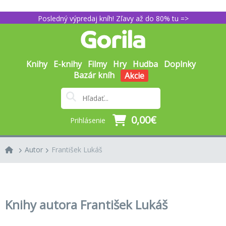
Posledný výpredaj kníh! Zľavy až do 80% tu =>
Knihy
E-knihy
Filmy
Hry
Hudba
Doplnky
Bazár kníh
Akcie
0,00€
Prihlásenie
Autor
František Lukáš
Knihy autora František Lukáš