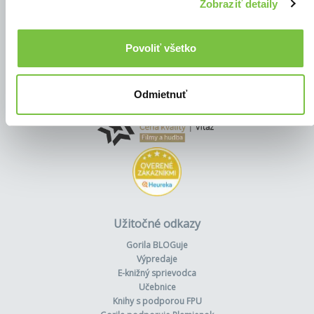
Zobraziť detaily
Povoliť všetko
Odmietnuť
Užitočné odkazy
Gorila BLOGuje
Výpredaje
E-knižný sprievodca
Učebnice
Knihy s podporou FPU