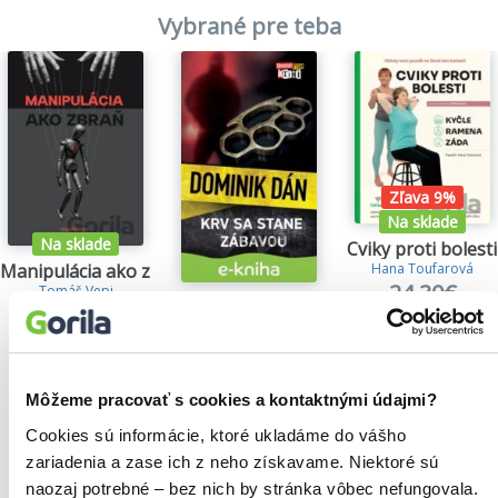
Vybrané pre teba
Zľava 9%
Na sklade
Na sklade
Cviky proti bolesti
Manipulácia ako zbraň
Hana Toufarová
24,30€
Tomáš Vepi
Krv sa stane zábavou
15,79€
Dominik Dán
14,35€
Môžeme pracovať s cookies a kontaktnými údajmi?
Cookies sú informácie, ktoré ukladáme do vášho
zariadenia a zase ich z neho získavame. Niektoré sú
Našli sme
0
titulov
naozaj potrebné – bez nich by stránka vôbec nefungovala.