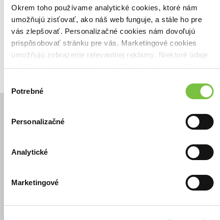
Zoradiť podľa:
Okrem toho používame analytické cookies, ktoré nám
umožňujú zisťovať, ako náš web funguje, a stále ho pre
Filtrovať
vás zlepšovať. Personalizačné cookies nám dovoľujú
prispôsobovať stránku pre vás. Marketingové cookies
umožňujú zobrazenie relevantnej reklamy. Niektoré údaje
zdieľame aj s tretími stranami. Veľmi by nám pomohlo,
keby sme mohli používať všetky tieto cookies.
Výber
Potrebné
súhlasu
Personalizačné
© Všetky práva vyhradené
Analytické
Marketingové