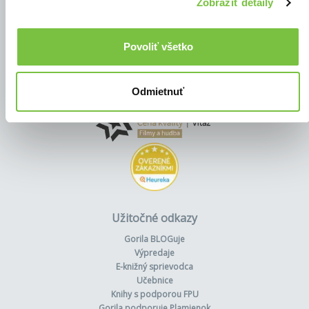
Zobraziť detaily
Povoliť všetko
Odmietnuť
Užitočné odkazy
Gorila BLOGuje
Výpredaje
E-knižný sprievodca
Učebnice
Knihy s podporou FPU
Gorila podporuje Plamienok