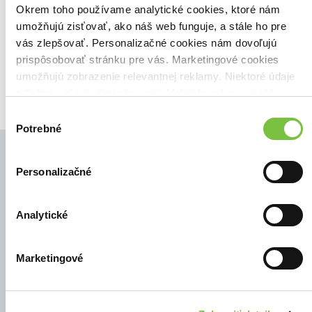
Zoradiť podľa:
Okrem toho používame analytické cookies, ktoré nám
umožňujú zisťovať, ako náš web funguje, a stále ho pre
Filtrovať
vás zlepšovať. Personalizačné cookies nám dovoľujú
prispôsobovať stránku pre vás. Marketingové cookies
umožňujú zobrazenie relevantnej reklamy. Niektoré údaje
zdieľame aj s tretími stranami. Veľmi by nám pomohlo,
keby sme mohli používať všetky tieto cookies.
Výber
Potrebné
súhlasu
Personalizačné
© Všetky práva vyhradené
Analytické
Marketingové