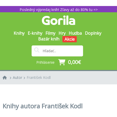
Posledný výpredaj kníh! Zľavy až do 80% tu =>
Knihy
E-knihy
Filmy
Hry
Hudba
Doplnky
Bazár kníh
Akcie
0,00€
Prihlásenie
Autor
František Kodl
Knihy autora František Kodl