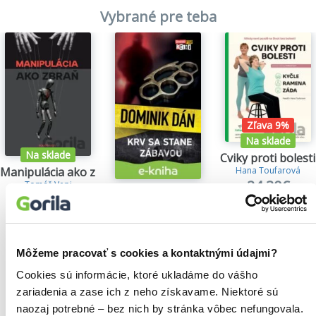
Vybrané pre teba
Zľava 9%
Na sklade
Na sklade
Cviky proti bolesti
Manipulácia ako zbraň
Hana Toufarová
24,30€
Tomáš Vepi
Krv sa stane zábavou
15,79€
Dominik Dán
14,35€
Môžeme pracovať s cookies a kontaktnými údajmi?
Cookies sú informácie, ktoré ukladáme do vášho
zariadenia a zase ich z neho získavame. Niektoré sú
Našli sme
0
titulov
naozaj potrebné – bez nich by stránka vôbec nefungovala.