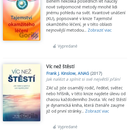
Během několika posledních let naučily
nové svépomocné metody mnohé lidi
jinému pohledu na svět. Kvantové unášení
(KU), popisované v knize Tajemství
okamžitého léčení, je v této oblasti
nejnovější metodou...
Zobraziť viac
🍎 Vypredané
Víc než štěstí
Frank J. Kinslow
,
ANAG
(2017)
Jak nalézt a splnit si své největší přání
ZAť už jste osamělý rodič, ředitel, světec
nebo hříšník, v této knize najdete úlevu od
chaosu každodenního života. Víc než štěstí
je dynamická kniha, která čtenáře zaujme
již od první stránky...
Zobraziť viac
🍎 Vypredané