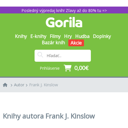
Posledný výpredaj kníh! Zľavy až do 80% tu =>
Knihy
E-knihy
Filmy
Hry
Hudba
Doplnky
Bazár kníh
Akcie
0,00€
Prihlásenie
Autor
Frank J. Kinslow
Knihy autora Frank J. Kinslow