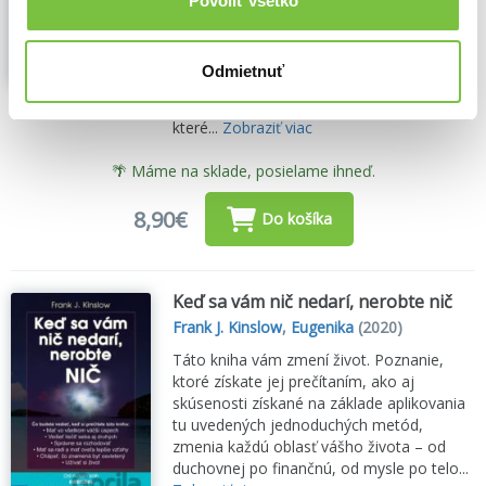
Povoliť všetko
Učí příkladem. Je neohrožující, klidné a
tolerantní. Nechová zášť a nikdy se necítí
provinile. Vždy je přítomné, nikdy se
Odmietnuť
nestará o budoucnost nebo minulost. Nic
je protiváhou šíleně hektickým životům,
které...
Zobraziť viac
🌴 Máme na sklade, posielame ihneď.
8,90€
Do košíka
Keď sa vám nič nedarí, nerobte nič
Frank J. Kinslow
,
Eugenika
(2020)
Táto kniha vám zmení život. Poznanie,
ktoré získate jej prečítaním, ako aj
skúsenosti získané na základe aplikovania
tu uvedených jednoduchých metód,
zmenia každú oblasť vášho života – od
duchovnej po finančnú, od mysle po telo...