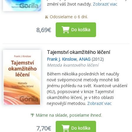
změní váš život navždy.
Zobraziť viac
🍌 Odosielame o 6 dní.
8,69€
Do košíka
Tajemství okamžitého léčení
Frank J. Kinslow
,
ANAG
(2012)
Metoda kvantového léčení
Během několika posledních let naučily
nové svépomocné metody mnohé lidi
jinému pohledu na svět. Kvantové unášení
(KU), popisované v knize Tajemství
okamžitého léčení, je v této oblasti
nejnovější metodou.
Zobraziť viac
🌴 Máme na sklade, posielame ihneď.
7,70€
Do košíka