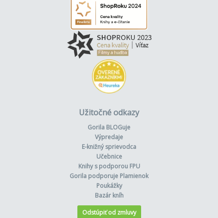
Užitočné odkazy
Gorila BLOGuje
Výpredaje
E-knižný sprievodca
Učebnice
Knihy s podporou FPU
Gorila podporuje Plamienok
Poukážky
Bazár kníh
Odstúpiť od zmluvy