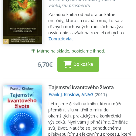
vonkajšiu prosperitu
Zásadná kniha od autora unikátnej
metódy, ktorá sa rovná tomu, čo sa v
rôznych duchovných tradíciách nazýva
osvietenie - avšak na rozdiel od týchto...
Zobraziť viac
🌴 Máme na sklade, posielame ihneď.
6,70€
Do košíka
Tajemství kvantového života
Frank J. Kinslow
,
ANAG
(2011)
Léta jsme čekali na knihu, která může
přeměnit sílu vnitřního míru do
okamžitých, praktických a konkrétních
výsledků. Nyní vám ji přinášíme. Změňte
svůj život. Naučíte se jednoduchému
překvapujícímu efektivnímu procesu, který