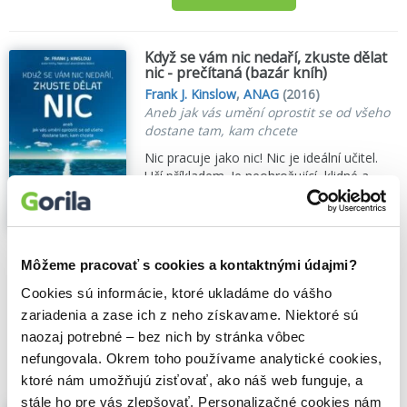
Když se vám nic nedaří, zkuste dělat
nic - prečítaná (bazár kníh)
Frank J. Kinslow
,
ANAG
(2016)
Aneb jak vás umění oprostit se od všeho
dostane tam, kam chcete
Nic pracuje jako nic! Nic je ideální učitel.
Učí příkladem. Je neohrožující, klidné a
tolerantní. Nechová zášť a nikdy se necítí
provinile. Vždy je přítomné, nikdy se
nestará o budoucnost nebo minulost. Nic
je protiváhou šíleně hektickým životům,
Môžeme pracovať s cookies a kontaktnými údajmi?
které...
Zobraziť viac
Cookies sú informácie, ktoré ukladáme do vášho
🌴 Máme na sklade, posielame ihneď.
zariadenia a zase ich z neho získavame. Niektoré sú
naozaj potrebné – bez nich by stránka vôbec
4,40€
Do košíka
nefungovala. Okrem toho používame analytické cookies,
ktoré nám umožňujú zisťovať, ako náš web funguje, a
stále ho pre vás zlepšovať. Personalizačné cookies nám