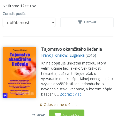
Našli sme
12
titulov
Zoradiť podľa:
Filtrovať
Tajomstvo okamžitého liečenia
Frank J. Kinslow
,
Eugenika
(2015)
Kniha popisuje unikátnu metódu, ktorá
veľmi účinne lieči akékoľvek ťažkosti,
telesné aj duševné. Nejde však o
vytváranie nejakej špeciálnej energie alebo
vzývanie vyšších síl: ide jednoducho o
navodenie stavu vedomia, v ktorom dôjde
k liečeniu...
Zobraziť viac
🍌 Odosielame o 6 dní.
7,40€
Do košíka