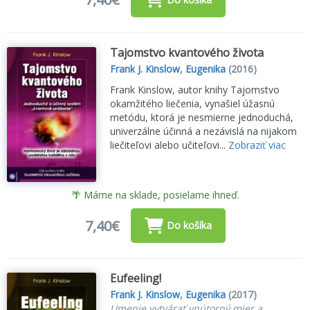
Tajomstvo kvantového života
Frank J. Kinslow
,
Eugenika
(2016)
Frank Kinslow, autor knihy Tajomstvo
okamžitého liečenia, vynašiel úžasnú
metódu, ktorá je nesmierne jednoduchá,
univerzálne účinná a nezávislá na nijakom
liečiteľovi alebo učiteľovi...
Zobraziť viac
🌴 Máme na sklade, posielame ihneď.
7,40€
Do košíka
Eufeeling!
Frank J. Kinslow
,
Eugenika
(2017)
Umenie vytvárať vnútorný mier a