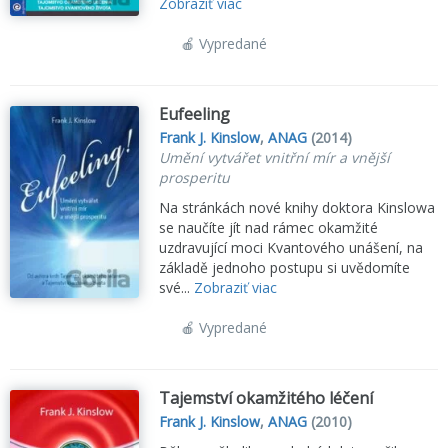
Zobraziť viac
🍎 Vypredané
Eufeeling
Frank J. Kinslow
,
ANAG
(2014)
Umění vytvářet vnitřní mír a vnější
prosperitu
Na stránkách nové knihy doktora Kinslowa
se naučíte jít nad rámec okamžité
uzdravující moci Kvantového unášení, na
základě jednoho postupu si uvědomíte
své...
Zobraziť viac
🍎 Vypredané
Tajemství okamžitého léčení
Frank J. Kinslow
,
ANAG
(2010)