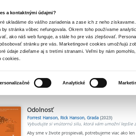
Posledný výpredaj kníh! Zľavy až do 80% tu =>
es a kontaktnými údajmi?
Hry
Hudba
Doplnky
Bazár kníh
oré ukladáme do vášho zariadenia a zase ich z neho získavame.
h by stránka vôbec nefungovala. Okrem toho používame analyti
ať, ako náš web funguje, a stále ho pre vás zlepšovať. Persona
spôsobovať stránku pre vás. Marketingové cookies umožňujú zo
toré údaje zdieľame aj s tretími stranami. Veľmi by nám pomohl
o cookies.
me
2
titulov
ersonalizačné
Analytické
Marketi
Odolnosť
Forrest Hanson
,
Rick Hanson
,
Grada
(2023)
Vybudujte si vnútornú silu, ktorá vám umožní lepšie z
Aby sme v živote prospievali, potrebujeme viac ako le