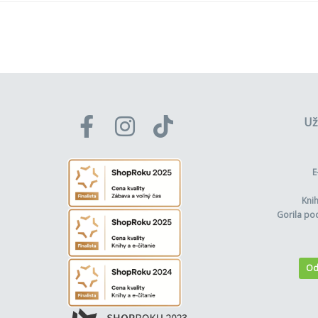
Už
E
Kni
Gorila po
Od