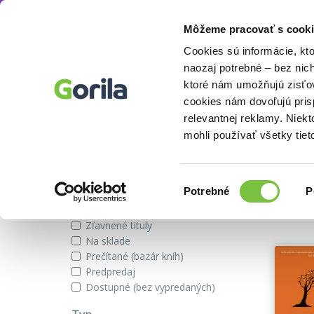
Môžeme pracovať s cooki
Autor
Forrest Hanson
Knihy
E-knihy
Filmy
Cookies sú informácie, kt
naozaj potrebné – bez nic
ktoré nám umožňujú zisťov
cookies nám dovoľujú pri
Knihy autora Forrest Hanson
relevantnej reklamy. Niek
mohli používať všetky tiet
Zobraziť iba
Výber
Našli s
Potrebné
P
súhlasu
Novinky
Zľavnené tituly
Na sklade
Prečítané (bazár kníh)
Predpredaj
Dostupné (bez vypredaných)