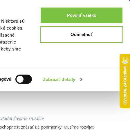
Akcie a zľavy
0,00€
Povoliť všetko
Prihlásenie
 Niektoré sú
cké cookies,
Odmietnuť
lizačné
brazenie
o, keby sme
Zoradiť podľa:
ngové
Zobraziť detaily
vládať životné situácie
n schopnosť znášať zlé podmienky. Musíme rozvíjať