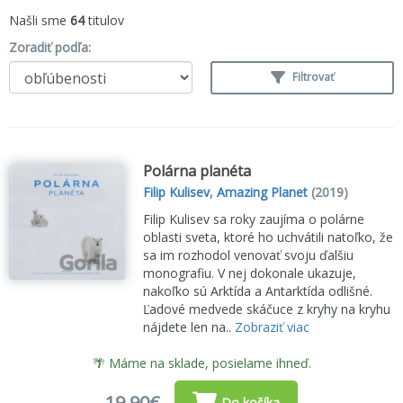
Našli sme
64
titulov
Zoradiť podľa:
Filtrovať
Polárna planéta
Filip Kulisev
,
Amazing Planet
(2019)
Filip Kulisev sa roky zaujíma o polárne
oblasti sveta, ktoré ho uchvátili natoľko, že
sa im rozhodol venovať svoju ďalšiu
monografiu. V nej dokonale ukazuje,
nakoľko sú Arktída a Antarktída odlišné.
Ľadové medvede skáčuce z kryhy na kryhu
nájdete len na..
Zobraziť viac
🌴 Máme na sklade, posielame ihneď.
19,90€
Do košíka