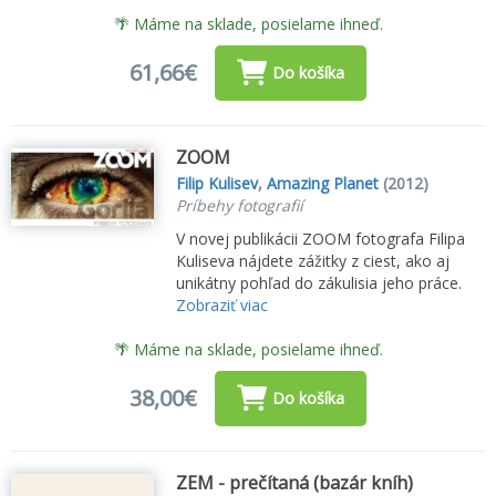
🌴 Máme na sklade, posielame ihneď.
61,66€
Do košíka
ZOOM
Filip Kulisev
,
Amazing Planet
(2012)
Príbehy fotografií
V novej publikácii ZOOM fotografa Filipa
Kuliseva nájdete zážitky z ciest, ako aj
unikátny pohľad do zákulisia jeho práce.
Zobraziť viac
🌴 Máme na sklade, posielame ihneď.
38,00€
Do košíka
ZEM - prečítaná (bazár kníh)