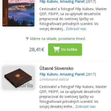
Filip Kulisev
,
Amazing Planet
(2017)
Cestovateľ a fotograf Filip Kulisev, Master
QEP, FBIPP, sa za uplynulé desaťročie
prepracoval do svetovej špičky vo
fotografovaní prírodných scenérií. Vo
svojej deviatej...
Zobraziť viac
🌴 Máme na sklade, posielame ihneď.
28,41€
Do košíka
Úžasné Slovensko
Filip Kulisev
,
Amazing Planet
(2017)
Limitovaná edícia
Cestovateľ a fotograf Filip Kulisev, Master
QEP, FBIPP, sa za uplynulé desaťročie
prepracoval do svetovej špičky vo
fotografovaní prírodných scenérií. Vo
svojej deviatej knihe...
Zobraziť viac