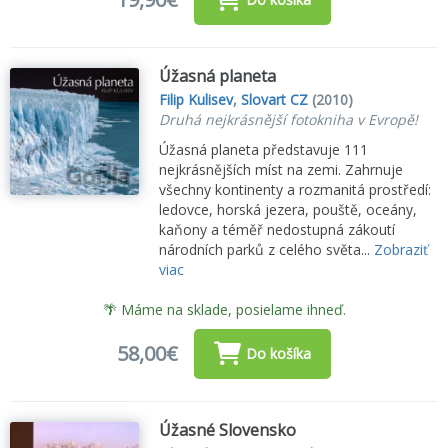
Úžasná planeta
Filip Kulisev
,
Slovart CZ
(2010)
Druhá nejkrásnější fotokniha v Evropě!
Úžasná planeta představuje 111
nejkrásnějších míst na zemi. Zahrnuje
všechny kontinenty a rozmanitá prostředí:
ledovce, horská jezera, pouště, oceány,
kaňony a téměř nedostupná zákoutí
národních parků z celého světa...
Zobraziť
viac
🌴 Máme na sklade, posielame ihneď.
58,00€
Do košíka
Úžasné Slovensko