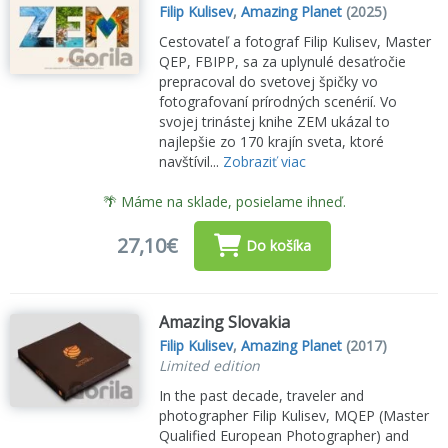
Filip Kulisev
,
Amazing Planet
(2025)
Cestovateľ a fotograf Filip Kulisev, Master
QEP, FBIPP, sa za uplynulé desaťročie
prepracoval do svetovej špičky vo
fotografovaní prírodných scenérií. Vo
svojej trinástej knihe ZEM ukázal to
najlepšie zo 170 krajín sveta, ktoré
navštívil...
Zobraziť viac
🌴 Máme na sklade, posielame ihneď.
27,10€
Do košíka
Amazing Slovakia
Filip Kulisev
,
Amazing Planet
(2017)
Limited edition
In the past decade, traveler and
photographer Filip Kulisev, MQEP (Master
Qualified European Photographer) and