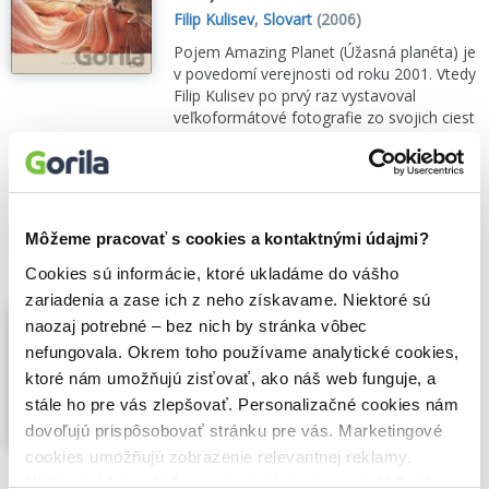
Filip Kulisev
,
Slovart
(2006)
Pojem Amazing Planet (Úžasná planéta) je
v povedomí verejnosti od roku 2001. Vtedy
Filip Kulisev po prvý raz vystavoval
veľkoformátové fotografie zo svojich ciest
po kontinentoch...
Zobraziť viac
🌴 Máme na sklade, posielame ihneď.
21,30€
Do košíka
Môžeme pracovať s cookies a kontaktnými údajmi?
Cookies sú informácie, ktoré ukladáme do vášho
zariadenia a zase ich z neho získavame. Niektoré sú
Úžasné Slovensko - prečítaná (bazár
naozaj potrebné – bez nich by stránka vôbec
kníh)
nefungovala. Okrem toho používame analytické cookies,
Filip Kulisev
,
Amazing Planet
(2017)
ktoré nám umožňujú zisťovať, ako náš web funguje, a
Cestovateľ a fotograf Filip Kulisev, Master
stále ho pre vás zlepšovať. Personalizačné cookies nám
QEP, FBIPP, sa za uplynulé desaťročie
dovoľujú prispôsobovať stránku pre vás. Marketingové
prepracoval do svetovej špičky vo
fotografovaní prírodných scenérií. Vo
cookies umožňujú zobrazenie relevantnej reklamy.
svojej deviatej...
Zobraziť viac
Niektoré údaje zdieľame aj s tretími stranami. Veľmi by