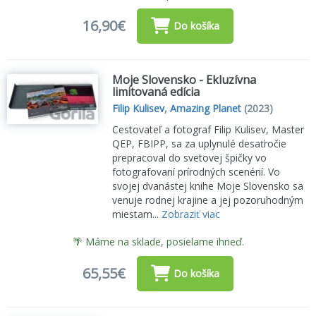
16,90€
Do košíka
Moje Slovensko - Ekluzívna
limitovaná edícia
Filip Kulisev
,
Amazing Planet
(2023)
Cestovateľ a fotograf Filip Kulisev, Master
QEP, FBIPP, sa za uplynulé desaťročie
prepracoval do svetovej špičky vo
fotografovaní prírodných scenérií. Vo
svojej dvanástej knihe Moje Slovensko sa
venuje rodnej krajine a jej pozoruhodným
miestam...
Zobraziť viac
🌴 Máme na sklade, posielame ihneď.
65,55€
Do košíka