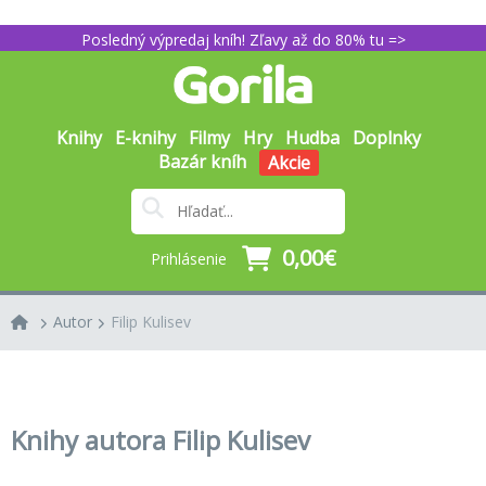
Posledný výpredaj kníh! Zľavy až do 80% tu =>
Knihy
E-knihy
Filmy
Hry
Hudba
Doplnky
Bazár kníh
Akcie
0,00€
Prihlásenie
Autor
Filip Kulisev
Knihy autora Filip Kulisev