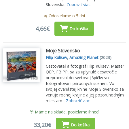
Slovenska.
Zobraziť viac
🍌 Odosielame o 5 dní.
4,66€
Do košíka
Moje Slovensko
Filip Kulisev
,
Amazing Planet
(2023)
Cestovateľ a fotograf Filip Kulisev, Master
QEP, FBIPP, sa za uplynulé desaťročie
prepracoval do svetovej špičky vo
fotografovaní prírodných scenérií. Vo
svojej dvanástej knihe Moje Slovensko sa
venuje rodnej krajine a jej pozoruhodným
miestam...
Zobraziť viac
🌴 Máme na sklade, posielame ihneď.
33,20€
Do košíka