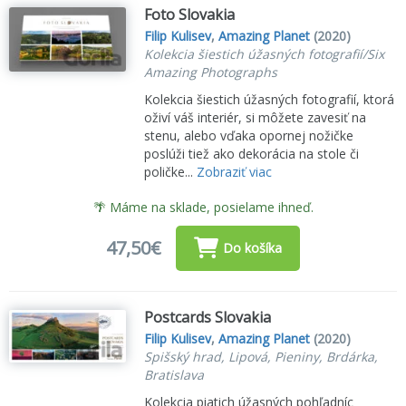
Foto Slovakia
Filip Kulisev
,
Amazing Planet
(2020)
Kolekcia šiestich úžasných fotografií/Six
Amazing Photographs
Kolekcia šiestich úžasných fotografií, ktorá
oživí váš interiér, si môžete zavesiť na
stenu, alebo vďaka opornej nožičke
poslúži tiež ako dekorácia na stole či
poličke...
Zobraziť viac
🌴 Máme na sklade, posielame ihneď.
47,50€
Do košíka
Postcards Slovakia
Filip Kulisev
,
Amazing Planet
(2020)
Spišský hrad, Lipová, Pieniny, Brdárka,
Bratislava
Kolekcia piatich úžasných pohľadníc