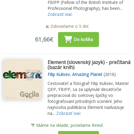
FBIPP (Fellow of the British Institute of
Professional Photography), has been...
Zobraziť viac
🍌 Odosielame o 5 dní.
61,66€
Do košíka
Element (slovenský jazyk) - prečítaná
(bazár kníh)
Filip Kulisev
,
Amazing Planet
(2016)
Cestovateľ a fotograf Filip Kulisev, Master
QEP, FBIPP, sa za uplynulé desaťročie
prepracoval do svetovej špičky vo
fotografovaní prírodných scenérií. Jeho
najnovšia publikácia Element nadväzuje
na...
Zobraziť viac
🌴 Máme na sklade, posielame ihneď.