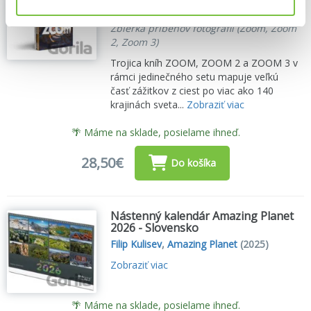
Filip Kulisev
,
Amazing Planet
(2021)
Zbierka príbehov fotografií (Zoom, Zoom
2, Zoom 3)
Trojica kníh ZOOM, ZOOM 2 a ZOOM 3 v
rámci jedinečného setu mapuje veľkú
časť zážitkov z ciest po viac ako 140
krajinách sveta...
Zobraziť viac
🌴 Máme na sklade, posielame ihneď.
28,50€
Do košíka
Nástenný kalendár Amazing Planet
2026 - Slovensko
Filip Kulisev
,
Amazing Planet
(2025)
Zobraziť viac
🌴 Máme na sklade, posielame ihneď.