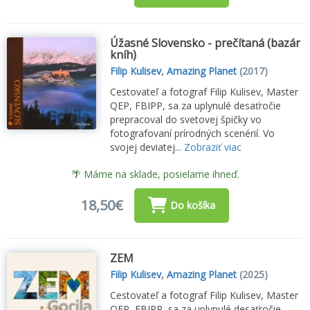
Úžasné Slovensko - prečítaná (bazár
kníh)
Filip Kulisev
,
Amazing Planet
(2017)
Cestovateľ a fotograf Filip Kulisev, Master
QEP, FBIPP, sa za uplynulé desaťročie
prepracoval do svetovej špičky vo
fotografovaní prírodných scenérií. Vo
svojej deviatej...
Zobraziť viac
🌴 Máme na sklade, posielame ihneď.
18,50€
Do košíka
ZEM
Filip Kulisev
,
Amazing Planet
(2025)
Cestovateľ a fotograf Filip Kulisev, Master
QEP, FBIPP, sa za uplynulé desaťročie