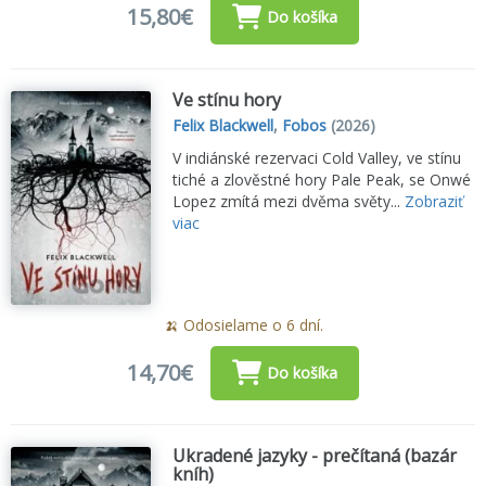
15,80€
Do košíka
Ve stínu hory
Felix Blackwell
,
Fobos
(2026)
V indiánské rezervaci Cold Valley, ve stínu
tiché a zlověstné hory Pale Peak, se Onwé
Lopez zmítá mezi dvěma světy...
Zobraziť
viac
🍌 Odosielame o 6 dní.
14,70€
Do košíka
Ukradené jazyky - prečítaná (bazár
kníh)