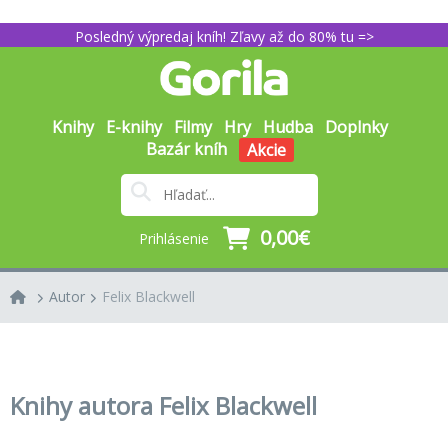
Posledný výpredaj kníh! Zľavy až do 80% tu =>
Knihy
E-knihy
Filmy
Hry
Hudba
Doplnky
Bazár kníh
Akcie
0,00€
Prihlásenie
Autor
Felix Blackwell
Knihy autora Felix Blackwell