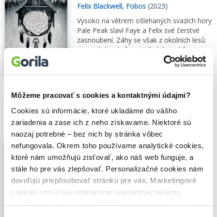
Felix Blackwell
,
Fobos
(2023)
Vysoko na větrem ošlehaných svazích hory
Pale Peak slaví Faye a Felix své čerstvé
zasnoubení. Záhy se však z okolních lesů
rozezní sbor hrůzostrašných zvuků...
Zobraziť viac
🌴 Máme na sklade, posielame ihneď.
Môžeme pracovať s cookies a kontaktnými údajmi?
10,40€
Do košíka
Cookies sú informácie, ktoré ukladáme do vášho
zariadenia a zase ich z neho získavame. Niektoré sú
naozaj potrebné – bez nich by stránka vôbec
Ukradené jazyky (e-kniha)
nefungovala. Okrem toho používame analytické cookies,
ktoré nám umožňujú zisťovať, ako náš web funguje, a
Felix Blackwell
,
Fobos
(2023)
stále ho pre vás zlepšovať. Personalizačné cookies nám
Romantický pobyt v horské chatě se
dovoľujú prispôsobovať stránku pre vás. Marketingové
nevyvíjí tak docela podle očekávání.Vysoko
na větrem ošlehaných svazích hory Pale
cookies umožňujú zobrazenie relevantnej reklamy.
Peak slaví Faye a Felix své čerstvé
Niektoré údaje zdieľame aj s tretími stranami. Veľmi by
zasnoubení. Záhy se však z okolních lesů
nám pomohlo, keby sme mohli používať všetky tieto