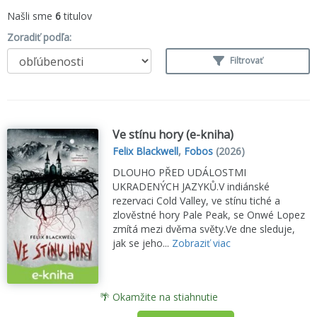
Našli sme
6
titulov
Zoradiť podľa:
Filtrovať
Ve stínu hory (e-kniha)
Felix Blackwell
,
Fobos
(2026)
DLOUHO PŘED UDÁLOSTMI
UKRADENÝCH JAZYKŮ.V indiánské
rezervaci Cold Valley, ve stínu tiché a
zlověstné hory Pale Peak, se Onwé Lopez
zmítá mezi dvěma světy.Ve dne sleduje,
jak se jeho...
Zobraziť viac
🌴 Okamžite na stiahnutie