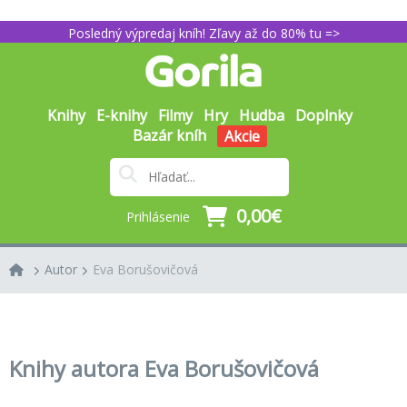
Posledný výpredaj kníh! Zľavy až do 80% tu =>
Knihy
E-knihy
Filmy
Hry
Hudba
Doplnky
Bazár kníh
Akcie
0,00€
Prihlásenie
Autor
Eva Borušovičová
Knihy autora Eva Borušovičová