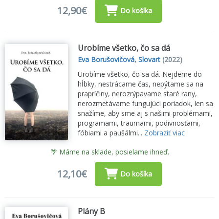
12,90€
Do košíka
Urobíme všetko, čo sa dá
Eva Borušovičová
,
Slovart
(2022)
Urobíme všetko, čo sa dá. Nejdeme do
hĺbky, nestrácame čas, nepýtame sa na
prapríčiny, nerozrýpavame staré rany,
nerozmetávame fungujúci poriadok, len sa
snažíme, aby sme aj s našimi problémami,
programami, traumami, podivnosťami,
fóbiami a paušálmi...
Zobraziť viac
🌴 Máme na sklade, posielame ihneď.
12,10€
Do košíka
Plány B