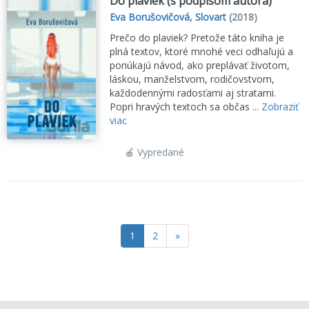
Do plaviek (s podpisom autora)
Eva Borušovičová
,
Slovart
(2018)
Prečo do plaviek? Pretože táto kniha je
plná textov, ktoré mnohé veci odhaľujú a
ponúkajú návod, ako preplávať životom,
láskou, manželstvom, rodičovstvom,
každodennými radosťami aj stratami.
Popri hravých textoch sa občas ...
Zobraziť
viac
🍎 Vypredané
1
2
»