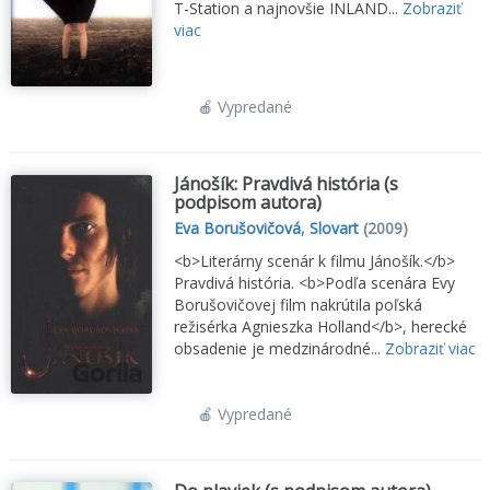
T-Station a najnovšie INLAND...
Zobraziť
viac
🍎 Vypredané
Jánošík: Pravdivá história (s
podpisom autora)
Eva Borušovičová
,
Slovart
(2009)
<b>Literárny scenár k filmu Jánošík.</b>
Pravdivá história. <b>Podľa scenára Evy
Borušovičovej film nakrútila poľská
režisérka Agnieszka Holland</b>, herecké
obsadenie je medzinárodné...
Zobraziť viac
🍎 Vypredané