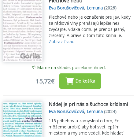
Plechové nebo
zamyslení, ktoré nás povzbudzujú k tomu, aby sme hľadali
zmysel života a robili svet lepším miestom.
Eva Borušovičová
,
Lemuria
(2026)
Plechové nebo je označenie pre jav, kedy
sa rádiové vlny prenášajú lepšie než
zvyčajne, vďaka čomu je prenos jasný,
zreteľný. A práve o tom táto kniha je.
Zobraziť viac
🌴 Máme na sklade, posielame ihneď.
15,72€
Do košíka
Nádej je pri nás a šuchoce krídlami
Eva Borušovičová
,
Lemuria
(2024)
115 príbehov a zamyslení o tom, čo
môžeme urobiť, aby bol svet lepším
miestom a my sme vedeli, kde hľadať