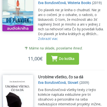
Eva Borušovičová
,
Wisteria Books
(2019)
Do plaviek nie je kniha o chudnutí. Nie je
ani o cvičení. Je o odvahe, o radosti, o
láskavosti. O tom, že možností ako žiť
naplnený život je mnoho a ani v jednej z
nich sa nehovorí veta Čo by povedali ľudia.
Do plaviek je kniha krátkych aj dlhších...
Zobraziť viac
🌴 Máme na sklade, posielame ihneď.
11,00€
Do košíka
Urobíme všetko, čo sa dá
Eva Borušovičová
,
Slovart
(2009)
Eva Borušovičová všetky texty z tejto
kolekcie napísala exkluzívne pre tri
obsahovo a personálne na seba
nadväzujúce internetové projekty: inZine,