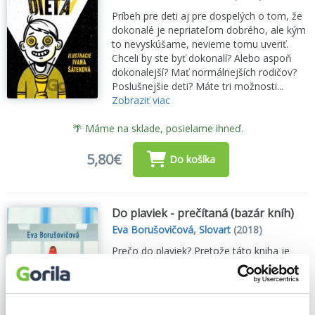
Príbeh pre deti aj pre dospelých o tom, že
dokonalé je nepriateľom dobrého, ale kým
to nevyskúšame, nevieme tomu uveriť.
Chceli by ste byť dokonalí? Alebo aspoň
dokonalejší? Mať normálnejších rodičov?
Poslušnejšie deti? Máte tri možnosti...
Zobraziť viac
🌴 Máme na sklade, posielame ihneď.
5,80€
Do košíka
Do plaviek - prečítaná (bazár kníh)
Eva Borušovičová
,
Slovart
(2018)
Prečo do plaviek? Pretože táto kniha je
plná textov, ktoré mnohé veci odhaľujú a
ponúkajú návod, ako preplávať životom,
láskou, manželstvom, rodičovstvom,
každodennými radosťami aj...
Zobraziť viac