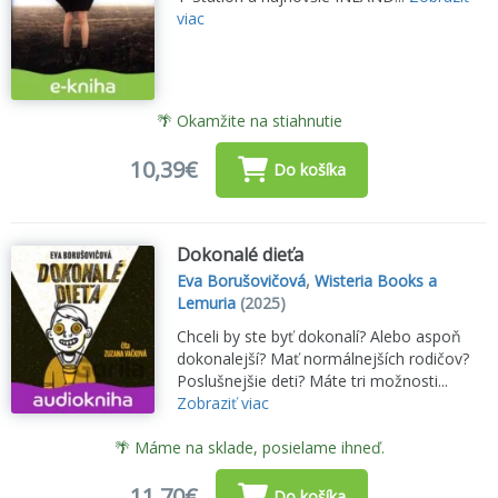
viac
🌴 Okamžite na stiahnutie
10,39€
Do košíka
Dokonalé dieťa
Eva Borušovičová
,
Wisteria Books a
Lemuria
(2025)
Chceli by ste byť dokonalí? Alebo aspoň
dokonalejší? Mať normálnejších rodičov?
Poslušnejšie deti? Máte tri možnosti...
Zobraziť viac
🌴 Máme na sklade, posielame ihneď.
11,70€
Do košíka