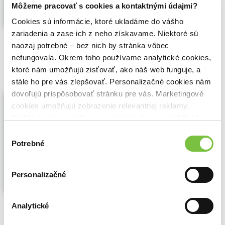
Môžeme pracovať s cookies a kontaktnými údajmi?
Cookies sú informácie, ktoré ukladáme do vášho
zariadenia a zase ich z neho získavame. Niektoré sú
🌴 Máme na sklade, posielame ihneď.
naozaj potrebné – bez nich by stránka vôbec
7,80€
nefungovala. Okrem toho používame analytické cookies,
Do košíka
ktoré nám umožňujú zisťovať, ako náš web funguje, a
stále ho pre vás zlepšovať. Personalizačné cookies nám
dovoľujú prispôsobovať stránku pre vás. Marketingové
Dokonalé dieťa - prečítaná (bazár
kníh)
cookies umožňujú zobrazenie relevantnej reklamy.
Eva Borušovičová
,
Slovart
(2023)
Niektoré údaje zdieľame aj s tretími stranami. Veľmi by
nám pomohlo, keby sme mohli používať všetky tieto
Príbeh pre deti aj pre dospelých o tom, že
Výber
cookies.
dokonalé je nepriateľom dobrého, ale kým
Potrebné
súhlasu
to nevyskúšame, nevieme tomu uveriť.
Chceli by ste byť dokonalí? Alebo aspoň
dokonalejší? Mať normálnejších rodičov?
Personalizačné
Poslušnejšie deti? Máte tri možnosti...
Zobraziť viac
Analytické
🌴 Máme na sklade, posielame ihneď.