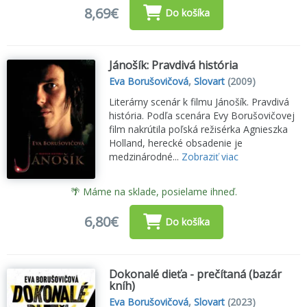
8,69€
Do košíka
Jánošík: Pravdivá história
Eva Borušovičová
,
Slovart
(2009)
Literárny scenár k filmu Jánošík. Pravdivá
história. Podľa scenára Evy Borušovičovej
film nakrútila poľská režisérka Agnieszka
Holland, herecké obsadenie je
medzinárodné...
Zobraziť viac
🌴 Máme na sklade, posielame ihneď.
6,80€
Do košíka
Dokonalé dieťa - prečítaná (bazár
kníh)
Eva Borušovičová
,
Slovart
(2023)