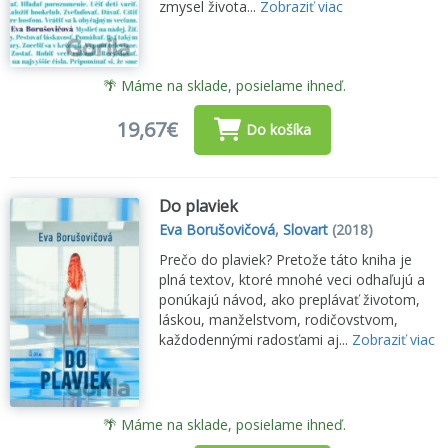
zmysel života...
Zobraziť viac
🌴 Máme na sklade, posielame ihneď.
19,67€
Do košíka
Do plaviek
Eva Borušovičová
,
Slovart
(2018)
Prečo do plaviek? Pretože táto kniha je
plná textov, ktoré mnohé veci odhaľujú a
ponúkajú návod, ako preplávať životom,
láskou, manželstvom, rodičovstvom,
každodennými radosťami aj...
Zobraziť viac
🌴 Máme na sklade, posielame ihneď.