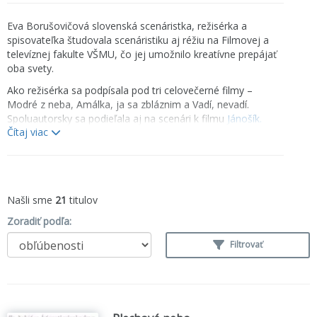
Eva Borušovičová slovenská scenáristka, režisérka a
spisovateľka študovala scenáristiku aj réžiu na Filmovej a
televíznej fakulte VŠMU, čo jej umožnilo kreatívne prepájať
oba svety.
Ako režisérka sa podpísala pod tri celovečerné filmy –
Modré z neba, Amálka, ja sa zbláznim a Vadí, nevadí.
Spoluautorsky sa podieľala aj na scenári k filmu
Jánošík.
Čítaj viac
Pravdivá história
, ktorý zaujal originálnym pohľadom na
národnú legendu.
Vydavateľstvo Slovart
jej vydalo viacero kníh – vrátane
historickej publikácie Jánošík. Pravdivá história (2009),
zbierky rozhovorov
Urobíme všetko, čo sa dá
(2009),
Našli sme
21
titulov
románu
Do plaviek
(2018), a naposledy aj detskej knihy
Zoradiť podľa:
Dokonalé dieťa
(2023), v ktorej sa citlivo venuje témam
rodiny, individuality a túžby po dokonalosti.
Filtrovať
Jej diela sa vyznačujú pozorovacím talentom, civilným
jazykom a schopnosťou vyrozprávať ženské príbehy s
humorom, empatiou a presnosťou. Jej posledná
kniha
Nádej je pri nás a šuchoce krídlami
obsahuje 115 príbehov a