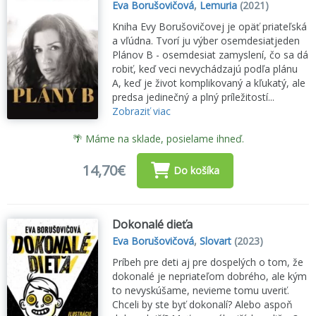
Eva Borušovičová
,
Lemuria
(2021)
Kniha Evy Borušovičovej je opäť priateľská
a vľúdna. Tvorí ju výber osemdesiatjeden
Plánov B - osemdesiat zamyslení, čo sa dá
robiť, keď veci nevychádzajú podľa plánu
A, keď je život komplikovaný a kľukatý, ale
predsa jedinečný a plný príležitostí...
Zobraziť viac
🌴 Máme na sklade, posielame ihneď.
14,70€
Do košíka
Dokonalé dieťa
Eva Borušovičová
,
Slovart
(2023)
Príbeh pre deti aj pre dospelých o tom, že
dokonalé je nepriateľom dobrého, ale kým
to nevyskúšame, nevieme tomu uveriť.
Chceli by ste byť dokonalí? Alebo aspoň