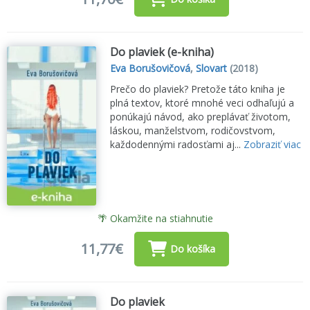
Do plaviek (e-kniha)
Eva Borušovičová
,
Slovart
(2018)
Prečo do plaviek? Pretože táto kniha je
plná textov, ktoré mnohé veci odhaľujú a
ponúkajú návod, ako preplávať životom,
láskou, manželstvom, rodičovstvom,
každodennými radosťami aj...
Zobraziť viac
🌴 Okamžite na stiahnutie
11,77€
Do košíka
Do plaviek