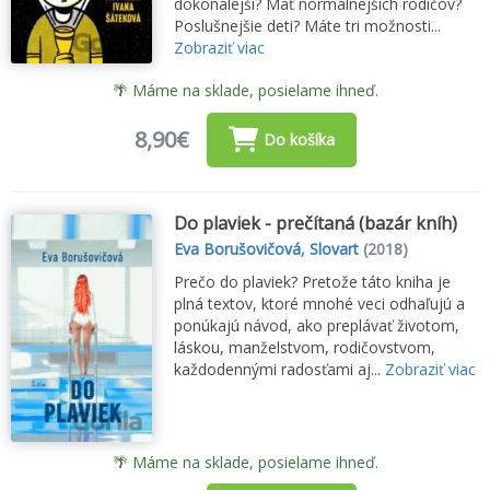
dokonalejší? Mať normálnejších rodičov?
Poslušnejšie deti? Máte tri možnosti...
Zobraziť viac
🌴 Máme na sklade, posielame ihneď.
8,90€
Do košíka
Do plaviek - prečítaná (bazár kníh)
Eva Borušovičová
,
Slovart
(2018)
Prečo do plaviek? Pretože táto kniha je
plná textov, ktoré mnohé veci odhaľujú a
ponúkajú návod, ako preplávať životom,
láskou, manželstvom, rodičovstvom,
každodennými radosťami aj...
Zobraziť viac
🌴 Máme na sklade, posielame ihneď.