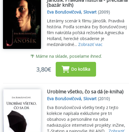
Jánošík: Pravdivá história - prečítaná
(bazár kníh)
Eva Borušovičová
,
Slovart
(2009)
Literárny scenár k filmu Jánošík. Pravdivá
história. Podľa scenára Evy Borušovičovej
film nakrútila poľská režisérka Agnieszka
Holland, herecké obsadenie je
medzinárodné...
Zobraziť viac
🌴 Máme na sklade, posielame ihneď.
3,80€
Do košíka
Urobíme všetko, čo sa dá (e-kniha)
Eva Borušovičová
,
Slovart
(2010)
Eva Borušovičová všetky texty z tejto
kolekcie napísala exkluzívne pre tri
obsahovo a personálne na seba
nadväzujúce internetové projekty: inZine,
T-Station a najnovšie INLAND...
Zobraziť