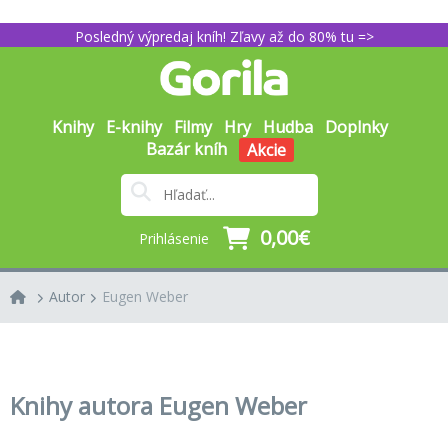
Posledný výpredaj kníh! Zľavy až do 80% tu =>
Knihy
E-knihy
Filmy
Hry
Hudba
Doplnky
Bazár kníh
Akcie
0,00€
Prihlásenie
Autor
Eugen Weber
Knihy autora Eugen Weber