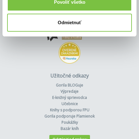
Povoliť všetko
Odmietnuť
Užitočné odkazy
Gorila BLOGuje
Výpredaje
E-knižný sprievodca
Učebnice
Knihy s podporou FPU
Gorila podporuje Plamienok
Poukážky
Bazár kníh