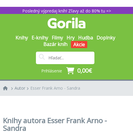
Posledný výpredaj kníh! Zľavy až do 80% tu =>
Knihy
E-knihy
Filmy
Hry
Hudba
Doplnky
Bazár kníh
Akcie
0,00€
Prihlásenie
Autor
Esser Frank Arno - Sandra
Knihy autora Esser Frank Arno -
Sandra