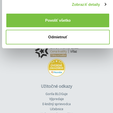
Zobraziť detaily
Povoliť všetko
Odmietnuť
Užitočné odkazy
Gorila BLOGuje
Výpredaje
E-knižný sprievodca
Učebnice