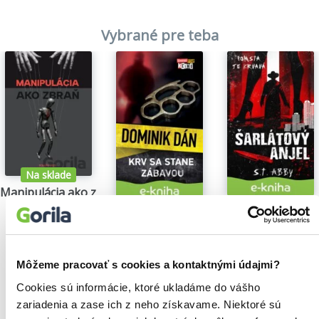
Vybrané pre teba
Na sklade
Manipulácia ako zbraň
Tomáš Vepi
Šarlátový anjel
Krv sa stane zábavou
15,79€
S.T. Abby
Dominik Dán
5,84€
14,35€
Môžeme pracovať s cookies a kontaktnými údajmi?
Cookies sú informácie, ktoré ukladáme do vášho
zariadenia a zase ich z neho získavame. Niektoré sú