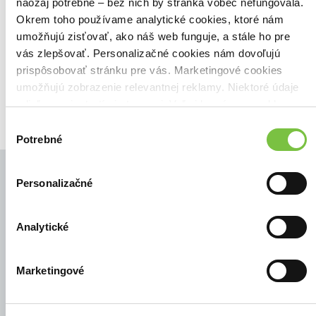
Našli sme
0
titulov
naozaj potrebné – bez nich by stránka vôbec nefungovala.
Okrem toho používame analytické cookies, ktoré nám
Zoradiť podľa:
umožňujú zisťovať, ako náš web funguje, a stále ho pre
Filtrovať
vás zlepšovať. Personalizačné cookies nám dovoľujú
prispôsobovať stránku pre vás. Marketingové cookies
umožňujú zobrazenie relevantnej reklamy. Niektoré údaje
zdieľame aj s tretími stranami. Veľmi by nám pomohlo,
keby sme mohli používať všetky tieto cookies.
Výber
Potrebné
súhlasu
Personalizačné
© Všetky práva vyhradené
Analytické
Marketingové