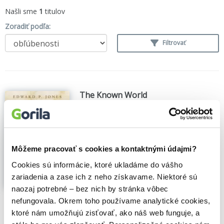
Našli sme
1
titulov
Zoradiť podľa:
Filtrovať
The Known World
Edward P. Jones
,
(2004)
FICTION / Historical / General
Zobraziť
viac
Môžeme pracovať s cookies a kontaktnými údajmi?
Cookies sú informácie, ktoré ukladáme do vášho
zariadenia a zase ich z neho získavame. Niektoré sú
naozaj potrebné – bez nich by stránka vôbec
🍎 Vypredané
nefungovala. Okrem toho používame analytické cookies,
ktoré nám umožňujú zisťovať, ako náš web funguje, a