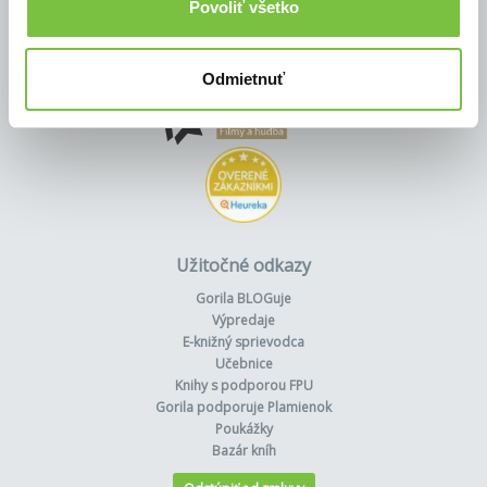
Povoliť všetko
Odmietnuť
Užitočné odkazy
Gorila BLOGuje
Výpredaje
E-knižný sprievodca
Učebnice
Knihy s podporou FPU
Gorila podporuje Plamienok
Poukážky
Bazár kníh