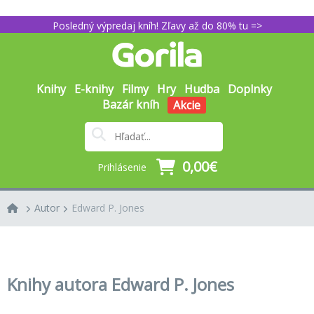
Posledný výpredaj kníh! Zľavy až do 80% tu =>
Knihy
E-knihy
Filmy
Hry
Hudba
Doplnky
Bazár kníh
Akcie
0,00€
Prihlásenie
Autor
Edward P. Jones
Knihy autora Edward P. Jones