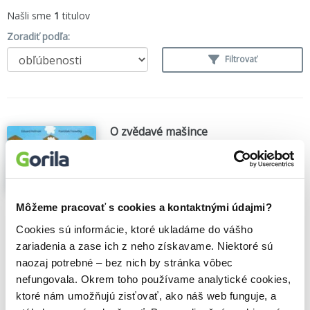
Našli sme
1
titulov
Zoradiť podľa:
Filtrovať
O zvědavé mašince
Eduard Hofman
,
Albatros CZ
(2025)
Večerní pohádky O mašinkách milovali už
rodiče dnešních dětí. A nejen proto po
dlouhých desetiletích znovu vychází malé
Môžeme pracovať s cookies a kontaktnými údajmi?
rozkládací leporelko O zvědavé mašince.
Ano ano, o té, která nechtěla jezdit po
Cookies sú informácie, ktoré ukladáme do vášho
kolejích! Pamatujete si, jak její
zariadenia a zase ich z neho získavame. Niektoré sú
dobrodružství...
Zobraziť viac
naozaj potrebné – bez nich by stránka vôbec
🌴 Máme na sklade, posielame ihneď.
nefungovala. Okrem toho používame analytické cookies,
ktoré nám umožňujú zisťovať, ako náš web funguje, a
3,80€
Do košíka