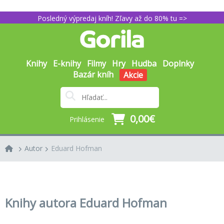
Posledný výpredaj kníh! Zľavy až do 80% tu =>
Knihy
E-knihy
Filmy
Hry
Hudba
Doplnky
Bazár kníh
Akcie
0,00€
Prihlásenie
Autor
Eduard Hofman
Knihy autora Eduard Hofman