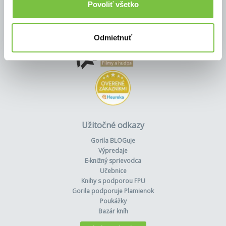
Povoliť všetko
Odmietnuť
Užitočné odkazy
Gorila BLOGuje
Výpredaje
E-knižný sprievodca
Učebnice
Knihy s podporou FPU
Gorila podporuje Plamienok
Poukážky
Bazár kníh