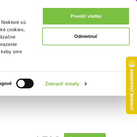
Akcie a zľavy
0,00€
Povoliť všetko
Prihlásenie
 Niektoré sú
cké cookies,
Odmietnuť
lizačné
brazenie
o, keby sme
Zoradiť podľa:
ngové
Zobraziť detaily