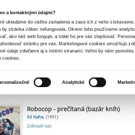
Posledný výpredaj kníh! Zľavy až do 80% tu =>
es a kontaktnými údajmi?
Hry
Hudba
Doplnky
Bazár kníh
oré ukladáme do vášho zariadenia a zase ich z neho získavame.
h by stránka vôbec nefungovala. Okrem toho používame analyti
ať, ako náš web funguje, a stále ho pre vás zlepšovať. Persona
spôsobovať stránku pre vás. Marketingové cookies umožňujú zo
toré údaje zdieľame aj s tretími stranami. Veľmi by nám pomohl
o cookies.
me
3
titulov
ersonalizačné
Analytické
Marketi
Robocop - prečítaná (bazár kníh)
Ed Naha
,
(1991)
Zobraziť viac