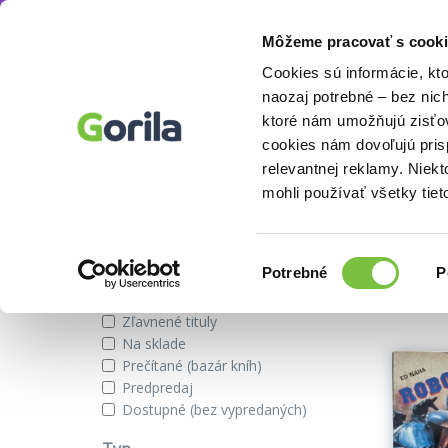
Môžeme pracovať s cooki
Autor
Ed Naha
Knihy
E-knihy
Filmy
Cookies sú informácie, kt
naozaj potrebné – bez nic
ktoré nám umožňujú zisťov
cookies nám dovoľujú pri
Knihy autora Ed Naha
relevantnej reklamy. Niek
mohli používať všetky tiet
Zobraziť iba
Výber
Našli s
Potrebné
P
súhlasu
Novinky
Zľavnené tituly
Na sklade
Prečítané (bazár kníh)
Predpredaj
Dostupné (bez vypredaných)