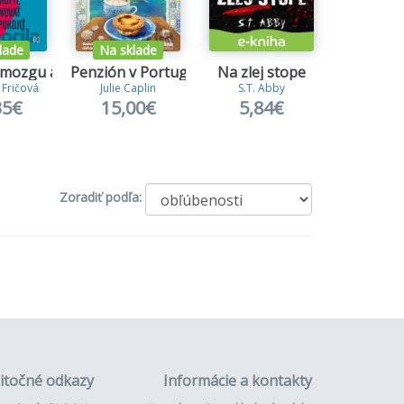
lade
Na sklade
 mozgu a späť
Penzión v Portugalsku
Na zlej stope
Zvádz
 Fričová
Julie Caplin
S.T. Abby
L. T. 
35€
15,00€
5,84€
20,
Zoradiť podľa:
itočné odkazy
Informácie a kontakty