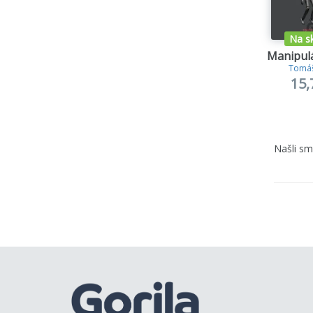
Na s
Manipulá
Tomáš
15,
Našli s