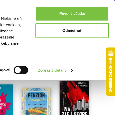
Akcie a zľavy
0,00€
Povoliť všetko
Prihlásenie
 Niektoré sú
cké cookies,
Odmietnuť
lizačné
brazenie
o, keby sme
ngové
Zobraziť detaily