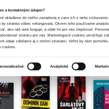
Posledný výpredaj kníh! Zľavy až do 80% tu =>
es a kontaktnými údajmi?
Hry
Hudba
Doplnky
Bazár kníh
oré ukladáme do vášho zariadenia a zase ich z neho získavame.
h by stránka vôbec nefungovala. Okrem toho používame analyti
ať, ako náš web funguje, a stále ho pre vás zlepšovať. Persona
spôsobovať stránku pre vás. Marketingové cookies umožňujú zo
toré údaje zdieľame aj s tretími stranami. Veľmi by nám pomohl
o cookies.
é pre teba
ersonalizačné
Analytické
Marketi