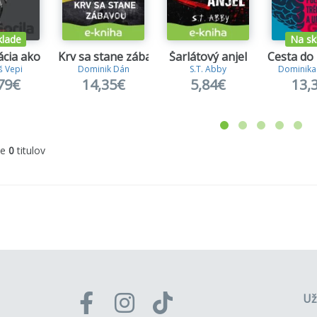
klade
Na sk
cia ako zbraň
Krv sa stane zábavou
Šarlátový anjel
Cesta do
 Vepi
Dominik Dán
S.T. Abby
Dominika
79€
14,35€
5,84€
13,
me
0
titulov
Už