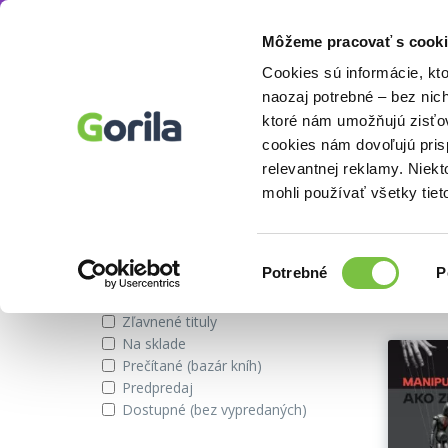
Môžeme pracovať s cooki
Autor
Donald Bindner
Knihy
E-knihy
Filmy
Cookies sú informácie, kt
naozaj potrebné – bez nic
ktoré nám umožňujú zisťov
cookies nám dovoľujú pri
Knihy autora Donald Bindner
relevantnej reklamy. Niek
mohli používať všetky tiet
Zobraziť iba
Vybran
Výber
Potrebné
P
súhlasu
Novinky
Zľavnené tituly
Na sklade
Prečítané (bazár kníh)
Predpredaj
Dostupné (bez vypredaných)