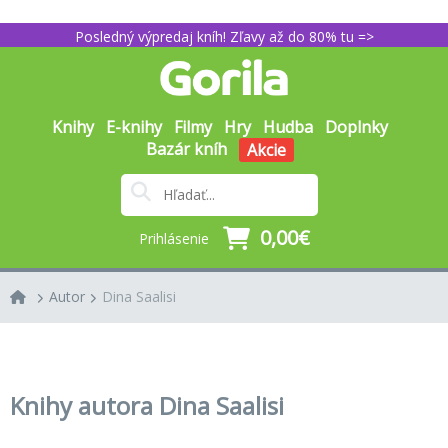
Posledný výpredaj kníh! Zľavy až do 80% tu =>
Knihy
E-knihy
Filmy
Hry
Hudba
Doplnky
Bazár kníh
Akcie
0,00€
Prihlásenie
Autor
Dina Saalisi
Knihy autora Dina Saalisi