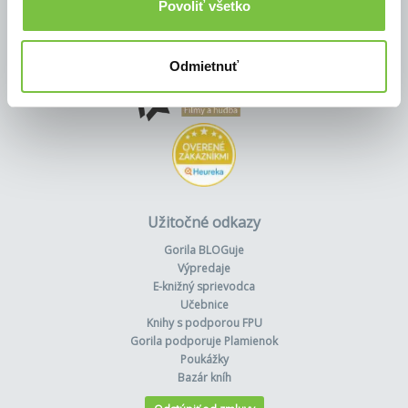
Povoliť všetko
Odmietnuť
Užitočné odkazy
Gorila BLOGuje
Výpredaje
E-knižný sprievodca
Učebnice
Knihy s podporou FPU
Gorila podporuje Plamienok
Poukážky
Bazár kníh