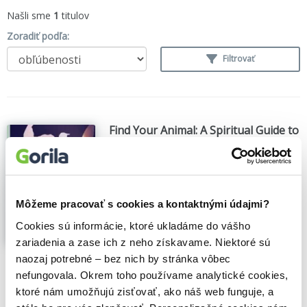
Našli sme
1
titulov
Zoradiť podľa:
Filtrovať
Find Your Animal: A Spiritual Guide to
Self-discovery
Dina Saalisi
,
(2022)
This wonderful little book explains how to
call upon your animal, interpret its
Môžeme pracovať s cookies a kontaktnými údajmi?
messages and use its power to enhance
your life. Are you an owl, a cat or perhaps
Cookies sú informácie, ktoré ukladáme do vášho
a whale?Connect with your animal
zariadenia a zase ich z neho získavame. Niektoré sú
guardian and embark on a journey of self-
naozaj potrebné – bez nich by stránka vôbec
discovery and...
Zobraziť viac
nefungovala. Okrem toho používame analytické cookies,
🍎 Vypredané
ktoré nám umožňujú zisťovať, ako náš web funguje, a