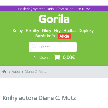
Posledný výpredaj kníh! Zľavy až do 80% tu =>
Knihy
E-knihy
Filmy
Hry
Hudba
Doplnky
Bazár kníh
Akcie
0,00€
Prihlásenie
Autor
Diana C. Mutz
Knihy autora Diana C. Mutz