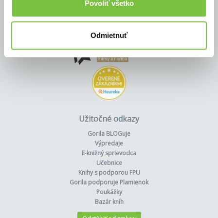
Povoliť všetko
Odmietnuť
Užitočné odkazy
Gorila BLOGuje
Výpredaje
E-knižný sprievodca
Učebnice
Knihy s podporou FPU
Gorila podporuje Plamienok
Poukážky
Bazár kníh