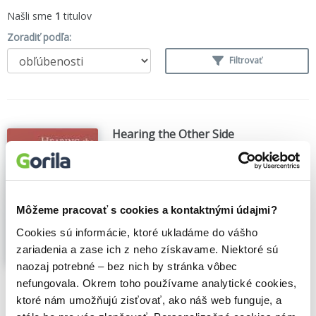
Našli sme
1
titulov
Zoradiť podľa:
Filtrovať
Hearing the Other Side
Diana C. Mutz
,
Cambridge University Press
(2010)
Religion and politics, as the old saying
goes, should never be discussed in mixed
Môžeme pracovať s cookies a kontaktnými údajmi?
company. And yet fostering discussions
that cross lines of political difference has
Cookies sú informácie, ktoré ukladáme do vášho
long been a central concern of political
zariadenia a zase ich z neho získavame. Niektoré sú
theorists. But only recently have scholars...
naozaj potrebné – bez nich by stránka vôbec
Zobraziť viac
nefungovala. Okrem toho používame analytické cookies,
🍎 Vypredané
ktoré nám umožňujú zisťovať, ako náš web funguje, a