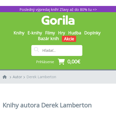
Posledný výpredaj kníh! Zľavy až do 80% tu =>
Knihy
E-knihy
Filmy
Hry
Hudba
Doplnky
Bazár kníh
Akcie
0,00€
Prihlásenie
Autor
Derek Lamberton
Knihy autora Derek Lamberton