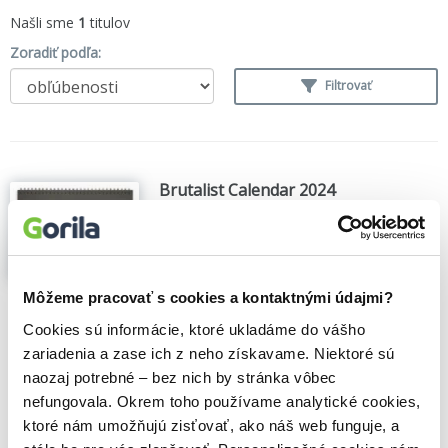
Našli sme
1
titulov
Zoradiť podľa:
Filtrovať
Brutalist Calendar 2024
Derek Lamberton
,
Blue Crow Media
(2023)
This limited edition monthly wall calendar
is a celebration of the some of the most
Môžeme pracovať s cookies a kontaktnými údajmi?
awe-inspiring and influential examples of
Brutalist architecture around the world...
Cookies sú informácie, ktoré ukladáme do vášho
Zobraziť viac
zariadenia a zase ich z neho získavame. Niektoré sú
naozaj potrebné – bez nich by stránka vôbec
🍎 Vypredané
nefungovala. Okrem toho používame analytické cookies,
ktoré nám umožňujú zisťovať, ako náš web funguje, a