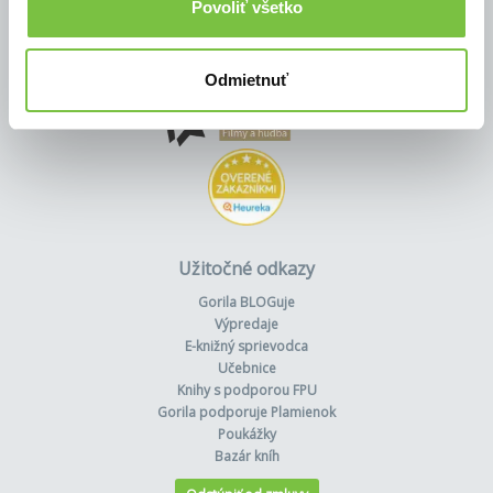
Povoliť všetko
Odmietnuť
Užitočné odkazy
Gorila BLOGuje
Výpredaje
E-knižný sprievodca
Učebnice
Knihy s podporou FPU
Gorila podporuje Plamienok
Poukážky
Bazár kníh