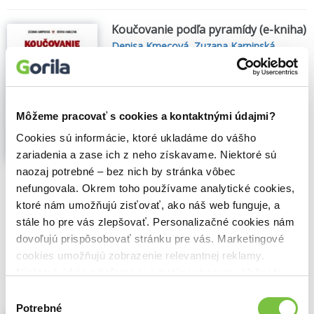
Koučovanie podľa pyramídy (e-kniha)
Denisa Kmecová
,
Zuzana Karpinská
,
Business Coaching College
Zrozumiteľný návod ako viesť
transformačný rozhovor v biznise aj v
osobnom živote. Pre každého kto pracuje
s ľudmi.
Môžeme pracovať s cookies a kontaktnými údajmi?
Kniha učí ako viesť rozhovor, v ktorom
Cookies sú informácie, ktoré ukladáme do vášho
pomáhame druhému človeku uvedomiť si,
zariadenia a zase ich z neho získavame. Niektoré sú
na čom mu skutočne záleží. Keď sa dotkne
naozaj potrebné – bez nich by stránka vôbec
toho, čo ho poháňa zvnútra, dostane
nefungovala. Okrem toho používame analytické cookies,
človek silu. Začne meniť svoj život a svoju
ktoré nám umožňujú zisťovať, ako náš web funguje, a
prácu tak, aby sa cítil vo...
Zobraziť viac
stále ho pre vás zlepšovať. Personalizačné cookies nám
🌴 Okamžite na stiahnutie
dovoľujú prispôsobovať stránku pre vás. Marketingové
cookies umožňujú zobrazenie relevantnej reklamy.
13,76€
Do košíka
Niektoré údaje zdieľame aj s tretími stranami. Veľmi by
nám pomohlo, keby sme mohli používať všetky tieto
Výber
cookies.
Potrebné
súhlasu