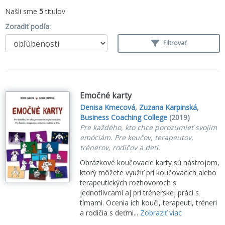
Našli sme
5
titulov
Zoradiť podľa:
Filtrovať
Emočné karty
Denisa Kmecová
,
Zuzana Karpinská
,
Business Coaching College
(2019)
Pre každého, kto chce porozumieť svojim
emóciám. Pre koučov, terapeutov,
trénerov, rodičov a deti.
Obrázkové koučovacie karty sú nástrojom,
ktorý môžete využiť pri koučovacích alebo
terapeutických rozhovoroch s
jednotlivcami aj pri trénerskej práci s
tímami. Ocenia ich kouči, terapeuti, tréneri
a rodičia s deťmi...
Zobraziť viac