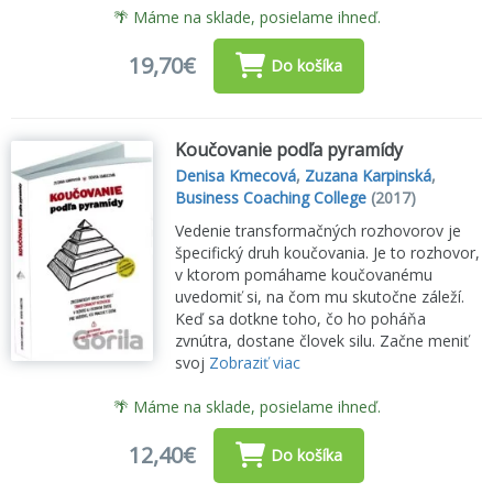
🌴 Máme na sklade, posielame ihneď.
19,70€
Do košíka
Koučovanie podľa pyramídy
Denisa Kmecová
,
Zuzana Karpinská
,
Business Coaching College
(2017)
Vedenie transformačných rozhovorov je
špecifický druh koučovania. Je to rozhovor,
v ktorom pomáhame koučovanému
uvedomiť si, na čom mu skutočne záleží.
Keď sa dotkne toho, čo ho poháňa
zvnútra, dostane človek silu. Začne meniť
svoj
Zobraziť viac
🌴 Máme na sklade, posielame ihneď.
12,40€
Do košíka