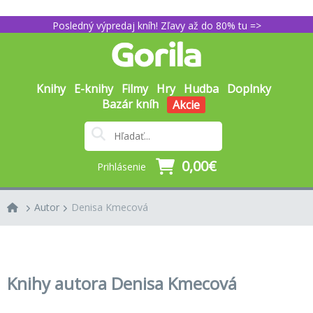
Posledný výpredaj kníh! Zľavy až do 80% tu =>
Knihy
E-knihy
Filmy
Hry
Hudba
Doplnky
Bazár kníh
Akcie
0,00€
Prihlásenie
Autor
Denisa Kmecová
Knihy autora Denisa Kmecová