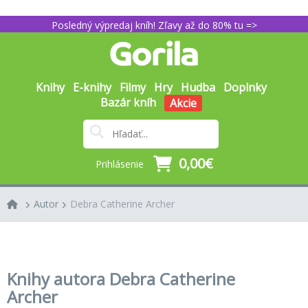
Posledný výpredaj kníh! Zľavy až do 80% tu =>
Knihy
E-knihy
Filmy
Hry
Hudba
Doplnky
Bazár kníh
Akcie
0,00€
Prihlásenie
Autor
Debra Catherine Archer
Knihy autora Debra Catherine
Archer