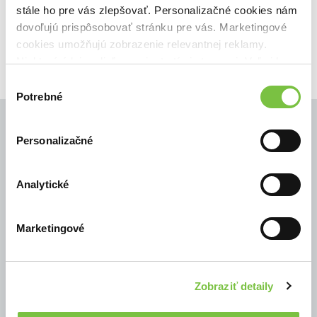
🍎 Vypredané
stále ho pre vás zlepšovať. Personalizačné cookies nám
dovoľujú prispôsobovať stránku pre vás. Marketingové
cookies umožňujú zobrazenie relevantnej reklamy.
Niektoré údaje zdieľame aj s tretími stranami. Veľmi by
nám pomohlo, keby sme mohli používať všetky tieto
Výber
cookies.
Potrebné
súhlasu
Personalizačné
© Všetky práva vyhradené
Analytické
Marketingové
Zobraziť detaily