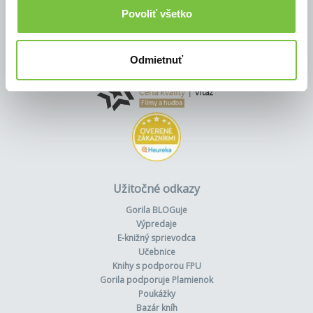
Povoliť všetko
Odmietnuť
Užitočné odkazy
Gorila BLOGuje
Výpredaje
E-knižný sprievodca
Učebnice
Knihy s podporou FPU
Gorila podporuje Plamienok
Poukážky
Bazár kníh