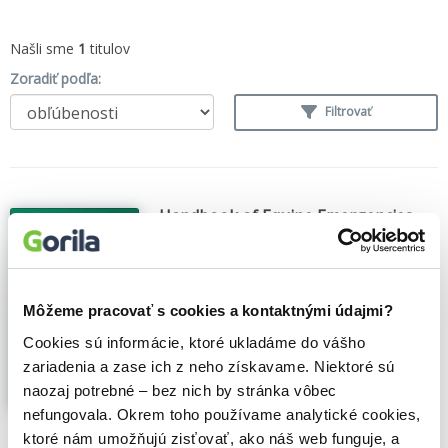
Našli sme
1
titulov
Zoradiť podľa:
Filtrovať
Handbook of Equine Emergencies
Debra Catherine Archer
,
Elsevier Science
(2013)
The Handbook of Equine Emergencies is a
concise, easy-to-follow practical guide to
Môžeme pracovať s cookies a kontaktnými údajmi?
how to deal with a range of equine
Cookies sú informácie, ktoré ukladáme do vášho
emergencies likely to be encountered by
zariadenia a zase ich z neho získavame. Niektoré sú
clinicians both in the UK and abroad. It is
primarily aimed at new graduates and
naozaj potrebné – bez nich by stránka vôbec
veterinarians...
Zobraziť viac
nefungovala. Okrem toho používame analytické cookies,
ktoré nám umožňujú zisťovať, ako náš web funguje, a