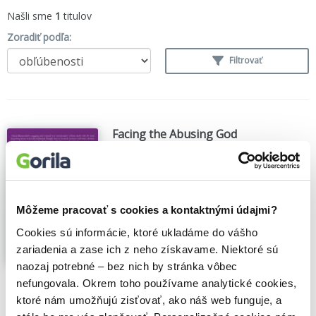
Našli sme
1
titulov
Zoradiť podľa:
Filtrovať
Facing the Abusing God
David R. Blumenthal
,
(1993)
In this very powerful book, David
Blumenthal maintains that having faith in a
post-holocaust world means admitting
Môžeme pracovať s cookies a kontaktnými údajmi?
that while God is often loving and kind, fair
and merciful. God is also capable of acts
Cookies sú informácie, ktoré ukladáme do vášho
so unjust they can only be described as
zariadenia a zase ich z neho získavame. Niektoré sú
abusive....
Zobraziť viac
naozaj potrebné – bez nich by stránka vôbec
nefungovala. Okrem toho používame analytické cookies,
🍎 Vypredané
ktoré nám umožňujú zisťovať, ako náš web funguje, a