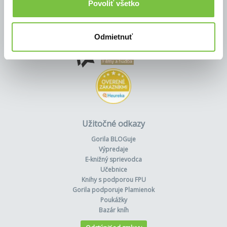
Povoliť všetko
Odmietnuť
Užitočné odkazy
Gorila BLOGuje
Výpredaje
E-knižný sprievodca
Učebnice
Knihy s podporou FPU
Gorila podporuje Plamienok
Poukážky
Bazár kníh