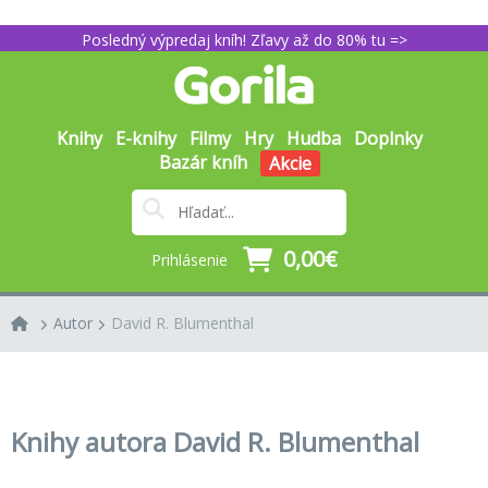
Posledný výpredaj kníh! Zľavy až do 80% tu =>
Knihy
E-knihy
Filmy
Hry
Hudba
Doplnky
Bazár kníh
Akcie
0,00€
Prihlásenie
Autor
David R. Blumenthal
Knihy autora David R. Blumenthal