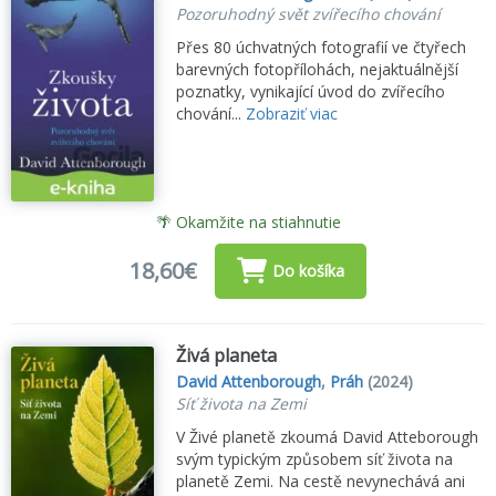
Pozoruhodný svět zvířecího chování
Přes 80 úchvatných fotografií ve čtyřech
barevných fotopřílohách, nejaktuálnější
poznatky, vynikající úvod do zvířecího
chování...
Zobraziť viac
🌴 Okamžite na stiahnutie
18,60€
Do košíka
Živá planeta
David Attenborough
,
Práh
(2024)
Síť života na Zemi
V Živé planetě zkoumá David Atteborough
svým typickým způsobem síť života na
planetě Zemi. Na cestě nevynechává ani