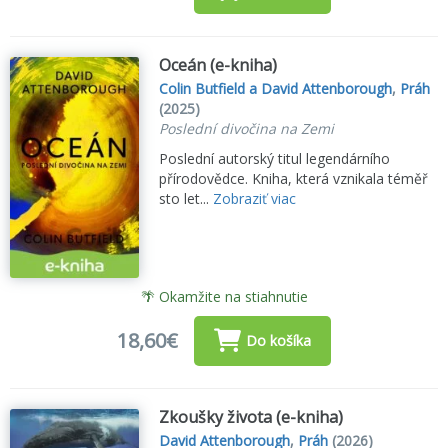
Oceán (e-kniha)
Colin Butfield a David Attenborough
,
Práh
(2025)
Poslední divočina na Zemi
Poslední autorský titul legendárního
přírodovědce. Kniha, která vznikala téměř
sto let...
Zobraziť viac
🌴 Okamžite na stiahnutie
18,60€
Do košíka
Zkoušky života (e-kniha)
David Attenborough
,
Práh
(2026)