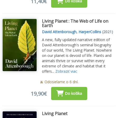
11,40€
Do košíka
Living Planet : The Web of Life on
Earth
David Attenborough
,
HarperCollins
(2021)
A new, fully updated narrative edition of
David Attenborough's seminal biography
of our world, The Living Planet. Nowhere
on our planet is devoid of life. Plants and
animals thrive or survive within every
extreme of climate and habitat that it
offers...
Zobraziť viac
🍌 Odosielame o 6 dní.
19,90€
Do košíka
Living Planet