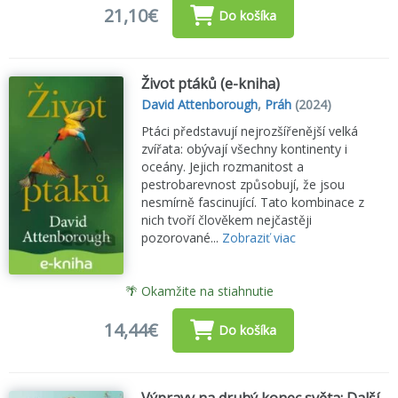
21,10€
Do košíka
Život ptáků (e-kniha)
David Attenborough
,
Práh
(2024)
Ptáci představují nejrozšířenější velká
zvířata: obývají všechny kontinenty i
oceány. Jejich rozmanitost a
pestrobarevnost způsobují, že jsou
nesmírně fascinující. Tato kombinace z
nich tvoří člověkem nejčastěji
pozorované...
Zobraziť viac
🌴 Okamžite na stiahnutie
14,44€
Do košíka