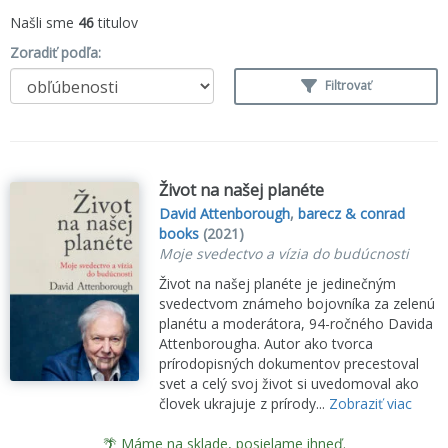
Našli sme
46
titulov
Zoradiť podľa:
Filtrovať
Život na našej planéte
David Attenborough
,
barecz & conrad
books
(2021)
Moje svedectvo a vízia do budúcnosti
Život na našej planéte je jedinečným
svedectvom známeho bojovníka za zelenú
planétu a moderátora, 94-ročného Davida
Attenborougha. Autor ako tvorca
prírodopisných dokumentov precestoval
svet a celý svoj život si uvedomoval ako
človek ukrajuje z prírody...
Zobraziť viac
🌴 Máme na sklade, posielame ihneď.