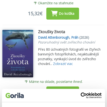
🌴 Okamžite na stiahnutie
15,32€
Do košíka
Zkoušky života
David Attenborough
,
Práh
(2026)
Pozoruhodný svět zvířecího chování
Přes 80 úchvatných fotografií ve čtyřech
barevných fotopřílohách, nejaktuálnější
poznatky, vynikající úvod do zvířecího
chování...
Zobraziť viac
🌴 Máme na sklade, posielame ihneď.
21,10€
Do košíka