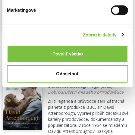
planetě Zemi. Na cestě nevynechává ani
jedno z dvanácti hlavních přirozených
Marketingové
prostředí a doprovází nás na všechny čtyři
světové strany, na...
Zobraziť viac
Zobraziť detaily
🌴 Okamžite na stiahnutie
10,29€
Do košíka
Povoliť všetko
Výpravy do divočiny - prečítaná
Odmietnuť
(bazár kníh)
David Attenborough
,
Argo
(2022)
Dobrodružství mladého přírodovědce
Žijící legenda a průvodce sérií Zázračná
planeta z produkce BBC, sir David
Attenborough, vypráví příběh začátku své
kariéry přírodovědce, dokumentaristy a
popularizátora. V roce 1954 se mladému
Davidu Attenboroughovi naskytla...