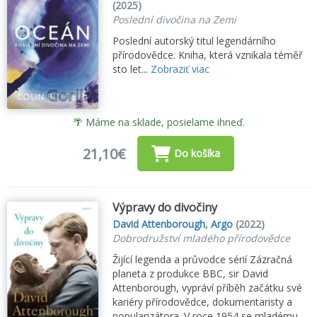
(2025)
Poslední divočina na Zemi
Poslední autorský titul legendárního
přírodovědce. Kniha, která vznikala téměř
sto let...
Zobraziť viac
🌴 Máme na sklade, posielame ihneď.
21,10€
Do košíka
Výpravy do divočiny
David Attenborough
,
Argo
(2022)
Dobrodružství mladého přírodovědce
Žijící legenda a průvodce sérií Zázračná
planeta z produkce BBC, sir David
Attenborough, vypráví příběh začátku své
kariéry přírodovědce, dokumentaristy a
popularizátora. V roce 1954 se mladému