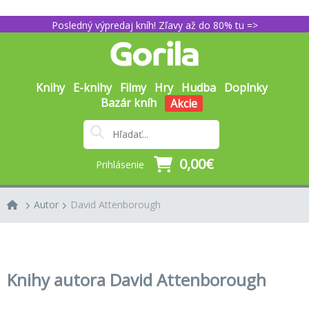
Posledný výpredaj kníh! Zľavy až do 80% tu =>
Knihy
E-knihy
Filmy
Hry
Hudba
Doplnky
Bazár kníh
Akcie
0,00€
Prihlásenie
Autor
David Attenborough
Knihy autora David Attenborough