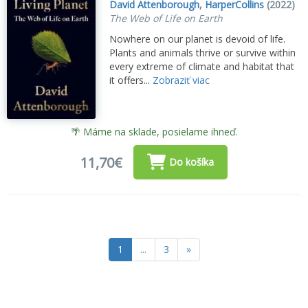
David Attenborough
,
HarperCollins
(2022)
The Web of Life on Earth
Nowhere on our planet is devoid of life.
Plants and animals thrive or survive within
every extreme of climate and habitat that
it offers...
Zobraziť viac
🌴 Máme na sklade, posielame ihneď.
11,70€
Do košíka
1
...
3
»