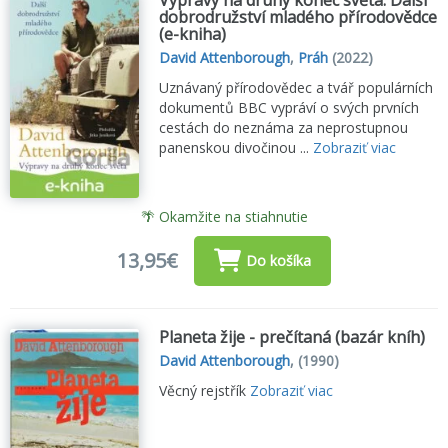
Výpravy na druhý konec světa: Další
dobrodružství mladého přírodovědce
(e-kniha)
David Attenborough
,
Práh
(2022)
Uznávaný přírodovědec a tvář populárních
dokumentů BBC vypráví o svých prvních
cestách do neznáma za neprostupnou
panenskou divočinou ...
Zobraziť viac
🌴 Okamžite na stiahnutie
13,95€
Do košíka
Planeta žije - prečítaná (bazár kníh)
David Attenborough
,
(1990)
Věcný rejstřík
Zobraziť viac