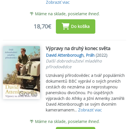
Zobraziť viac
🌴 Máme na sklade, posielame ihneď.
18,70€
Do košíka
Výpravy na druhý konec světa
David Attenborough
,
Práh
(2022)
Další dobrodružství mladého
přírodovědce
Uznávaný přírodovědec a tvář populárních
dokumentů BBC vypráví o svých prvních
cestách do neznáma za neprostupnou
panenskou divočinou. Po úspěšných
výpravách do Afriky a Jižní Ameriky zamířili
David Attenborough se svým dvorním
kameramanem...
Zobraziť viac
🌴 Máme na sklade, posielame ihneď.