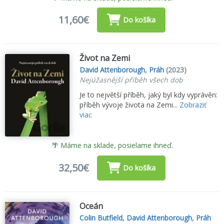
11,60€
Do košíka
Život na Zemi
David Attenborough
,
Práh
(2023)
Nejúžasnější příběh všech dob
Je to největší příběh, jaký byl kdy vyprávěn:
příběh vývoje života na Zemi...
Zobraziť
viac
🌴 Máme na sklade, posielame ihneď.
32,50€
Do košíka
Oceán
Colin Butfield
,
David Attenborough
,
Práh