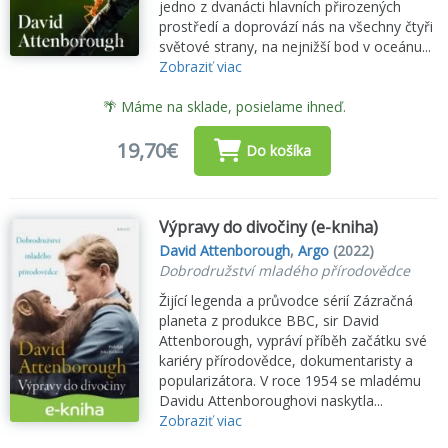
jedno z dvanácti hlavních přirozených
prostředí a doprovází nás na všechny čtyři
světové strany, na nejnižší bod v oceánu...
Zobraziť viac
🌴 Máme na sklade, posielame ihneď.
19,70€
Do košíka
Výpravy do divočiny (e-kniha)
David Attenborough
,
Argo
(2022)
Dobrodružství mladého přírodovědce
Žijící legenda a průvodce sérií Zázračná
planeta z produkce BBC, sir David
Attenborough, vypráví příběh začátku své
kariéry přírodovědce, dokumentaristy a
popularizátora. V roce 1954 se mladému
Davidu Attenboroughovi naskytla...
Zobraziť viac