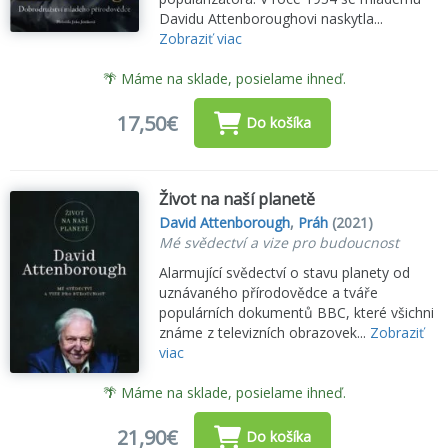
Davidu Attenboroughovi naskytla...
Zobraziť viac
🌴 Máme na sklade, posielame ihneď.
17,50€
Do košíka
Život na naší planetě
David Attenborough
,
Práh
(2021)
Mé svědectví a vize pro budoucnost
Alarmující svědectví o stavu planety od
uznávaného přírodovědce a tváře
populárních dokumentů BBC, které všichni
známe z televizních obrazovek...
Zobraziť
viac
🌴 Máme na sklade, posielame ihneď.
21,90€
Do košíka