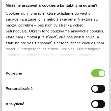
Život ptáků
Môžeme pracovať s cookies a kontaktnými údajmi?
David Attenborough
,
Práh
(2024)
Cookies sú informácie, ktoré ukladáme do vášho
Ptáci představují nejrozšířenější velká
zariadenia a zase ich z neho získavame. Niektoré sú
zvířata: obývají všechny kontinenty i
naozaj potrebné – bez nich by stránka vôbec
oceány. Jejich rozmanitost a
nefungovala. Okrem toho používame analytické cookies,
pestrobarevnost způsobují, že jsou
nesmírně fascinující. Tato kombinace z
ktoré nám umožňujú zisťovať, ako náš web funguje, a
nich tvoří člověkem nejčastěji pozorované
stále ho pre vás zlepšovať. Personalizačné cookies nám
tvory...
Zobraziť viac
dovoľujú prispôsobovať stránku pre vás. Marketingové
cookies umožňujú zobrazenie relevantnej reklamy.
🌴 Máme na sklade, posielame ihneď.
Niektoré údaje zdieľame aj s tretími stranami. Veľmi by
19,70€
nám pomohlo, keby sme mohli používať všetky tieto
Do košíka
Výber
cookies.
Potrebné
súhlasu
Živá planeta - Síť života na Zemi (e-
Personalizačné
kniha)
David Attenborough
,
Práh
(2024)
V Živé planetě zkoumá David Atteborough
Analytické
svým typickým způsobem síť života na