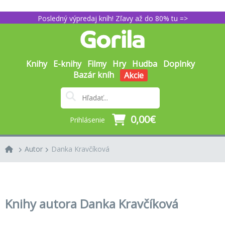
Posledný výpredaj kníh! Zľavy až do 80% tu =>
Knihy
E-knihy
Filmy
Hry
Hudba
Doplnky
Bazár kníh
Akcie
0,00€
Prihlásenie
Autor
Danka Kravčíková
Knihy autora Danka Kravčíková