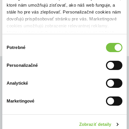
ktoré nám umožňujú zisťovať, ako náš web funguje, a
🌴 Máme na sklade, posielame ihneď.
stále ho pre vás zlepšovať. Personalizačné cookies nám
dovoľujú prispôsobovať stránku pre vás. Marketingové
34,90€
Do košíka
cookies umožňujú zobrazenie relevantnej reklamy.
Niektoré údaje zdieľame aj s tretími stranami. Veľmi by
nám pomohlo, keby sme mohli používať všetky tieto
Výber
cookies.
Potrebné
súhlasu
Personalizačné
Analytické
© Všetky práva vyhradené
Marketingové
Zobraziť detaily