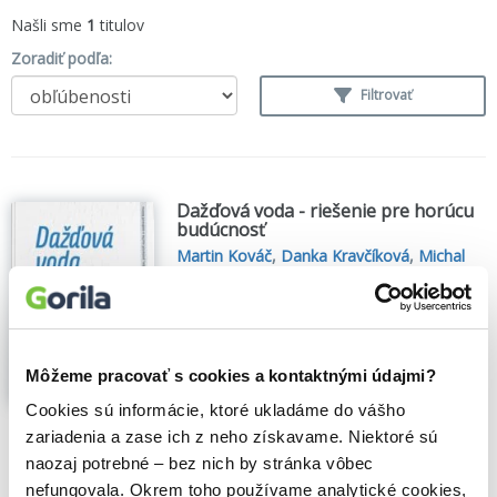
Našli sme
1
titulov
Zoradiť podľa:
Filtrovať
Dažďová voda - riešenie pre horúcu
budúcnosť
Martin Kováč
,
Danka Kravčíková
,
Michal
Kravčík
,
EQUILIBRIA
(2026)
Ako predísť záplavám, zmierniť sucho a
ozdraviť klímu
Dažďová voda je primárnym zdrojom
Môžeme pracovať s cookies a kontaktnými údajmi?
pôdnej vlahy, dopĺňa a obnovuje zásoby
podzemných vôd. Zároveň je súčasťou
Cookies sú informácie, ktoré ukladáme do vášho
malého obehu vody na pevnine, ktorý
zariadenia a zase ich z neho získavame. Niektoré sú
prostredníctvom rastlín zabezpečuje
naozaj potrebné – bez nich by stránka vôbec
chladenie povrchu krajiny a stabilnejšiu
klímu. Nesprávne využívanie...
Zobraziť viac
nefungovala. Okrem toho používame analytické cookies,