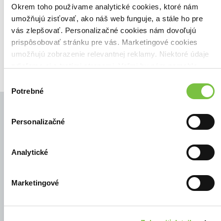
Zoradiť podľa:
Okrem toho používame analytické cookies, ktoré nám
umožňujú zisťovať, ako náš web funguje, a stále ho pre
Filtrovať
vás zlepšovať. Personalizačné cookies nám dovoľujú
prispôsobovať stránku pre vás. Marketingové cookies
umožňujú zobrazenie relevantnej reklamy. Niektoré údaje
zdieľame aj s tretími stranami. Veľmi by nám pomohlo,
keby sme mohli používať všetky tieto cookies.
Výber
Potrebné
súhlasu
Personalizačné
© Všetky práva vyhradené
Analytické
Marketingové