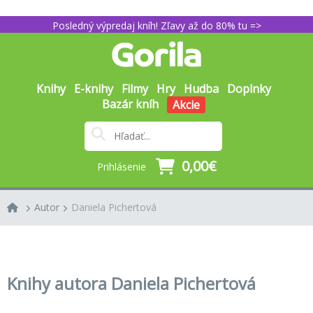
Posledný výpredaj kníh! Zľavy až do 80% tu =>
Knihy
E-knihy
Filmy
Hry
Hudba
Doplnky
Bazár kníh
Akcie
0,00€
Prihlásenie
Autor
Daniela Pichertová
Knihy autora Daniela Pichertová