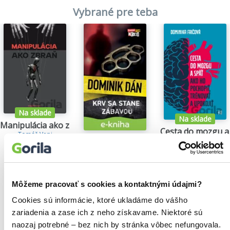
Vybrané pre teba
Na sklade
Na sklade
Manipulácia ako zbraň
Cesta do mozgu a
Tomáš Vepi
Dominika Fričová
Krv sa stane zábavou
15,79€
13,35€
Dominik Dán
14,35€
Môžeme pracovať s cookies a kontaktnými údajmi?
Cookies sú informácie, ktoré ukladáme do vášho
zariadenia a zase ich z neho získavame. Niektoré sú
Našli sme
0
titulov
naozaj potrebné – bez nich by stránka vôbec nefungovala.