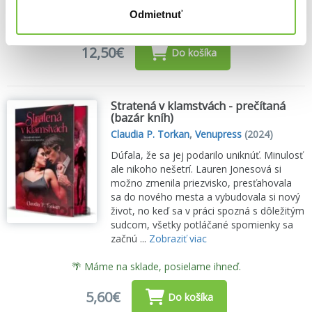
Odmietnuť
🌴 Máme na sklade, posielame ihneď.
12,50€
Do košíka
Stratená v klamstvách - prečítaná
(bazár kníh)
Claudia P. Torkan
,
Venupress
(2024)
Dúfala, že sa jej podarilo uniknúť. Minulosť
ale nikoho nešetrí. Lauren Jonesová si
možno zmenila priezvisko, presťahovala
sa do nového mesta a vybudovala si nový
život, no keď sa v práci spozná s dôležitým
sudcom, všetky potláčané spomienky sa
začnú ...
Zobraziť viac
🌴 Máme na sklade, posielame ihneď.
5,60€
Do košíka