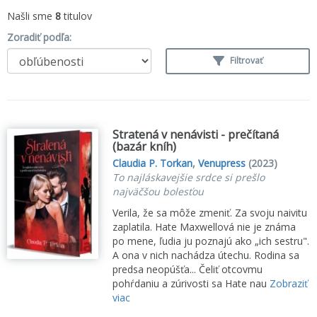
Našli sme
8
titulov
Zoradiť podľa:
Filtrovať
Stratená v nenávisti - prečítaná
(bazár kníh)
Claudia P. Torkan
,
Venupress
(2023)
To najláskavejšie srdce si prešlo
najväčšou bolesťou
Verila, že sa môže zmeniť. Za svoju naivitu
zaplatila. Hate Maxwellová nie je známa
po mene, ľudia ju poznajú ako „ich sestru".
A ona v nich nachádza útechu. Rodina sa
predsa neopúšťa... Čeliť otcovmu
pohŕdaniu a zúrivosti sa Hate nau
Zobraziť
viac