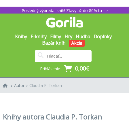
Posledný výpredaj kníh! Zľavy až do 80% tu =>
Knihy
E-knihy
Filmy
Hry
Hudba
Doplnky
Bazár kníh
Akcie
0,00€
Prihlásenie
Autor
Claudia P. Torkan
Knihy autora Claudia P. Torkan