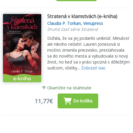
Stratená v klamstvách (e-kniha)
Claudia P. Torkan
,
Venupress
Druhá časť série Stratené
Dúfala, že sa jej podarilo uniknúť. Minulosť
ale nikoho nešetrí. Lauren Jonesová si
možno zmenila priezvisko, presťahovala
sa do nového mesta a vybudovala si nový
život, no keď sa v práci spozná s dôležitým
sudcom, všetky...
Zobraziť viac
🌴 Okamžite na stiahnutie
11,77€
Do košíka