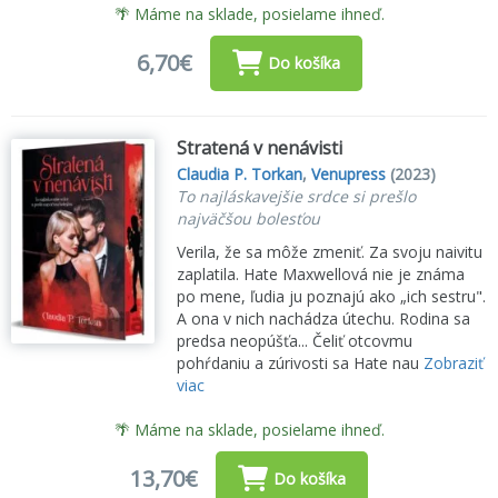
🌴 Máme na sklade, posielame ihneď.
6,70€
Do košíka
Stratená v nenávisti
Claudia P. Torkan
,
Venupress
(2023)
To najláskavejšie srdce si prešlo
najväčšou bolesťou
Verila, že sa môže zmeniť. Za svoju naivitu
zaplatila. Hate Maxwellová nie je známa
po mene, ľudia ju poznajú ako „ich sestru".
A ona v nich nachádza útechu. Rodina sa
predsa neopúšťa... Čeliť otcovmu
pohŕdaniu a zúrivosti sa Hate nau
Zobraziť
viac
🌴 Máme na sklade, posielame ihneď.
13,70€
Do košíka