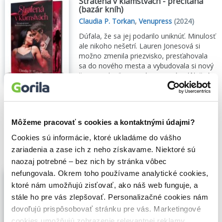
Stratená v klamstvách - prečítaná
(bazár kníh)
Claudia P. Torkan
,
Venupress
(2024)
Dúfala, že sa jej podarilo uniknúť. Minulosť
ale nikoho nešetrí. Lauren Jonesová si
možno zmenila priezvisko, presťahovala
sa do nového mesta a vybudovala si nový
život, no keď sa v práci spozná s dôležitým
sudcom, všetky potláčané spomienky sa
začnú ...
Zobraziť viac
🌴 Máme na sklade, posielame ihneď.
Môžeme pracovať s cookies a kontaktnými údajmi?
6,20€
Do košíka
Cookies sú informácie, ktoré ukladáme do vášho
zariadenia a zase ich z neho získavame. Niektoré sú
naozaj potrebné – bez nich by stránka vôbec
nefungovala. Okrem toho používame analytické cookies,
Stratená v nenávisti (e-kniha)
ktoré nám umožňujú zisťovať, ako náš web funguje, a
Claudia P. Torkan
,
Venupress
stále ho pre vás zlepšovať. Personalizačné cookies nám
Verila, že sa môže zmeniť. Za svoju naivitu
dovoľujú prispôsobovať stránku pre vás. Marketingové
zaplatila. Hate Maxwellová nie je známa
po mene, ľudia ju poznajú ako „ich sestru".
cookies umožňujú zobrazenie relevantnej reklamy.