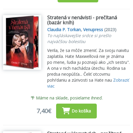
Stratená v nenávisti - prečítaná
(bazár kníh)
Claudia P. Torkan
,
Venupress
(2023)
To najláskavejšie srdce si prešlo
najväčšou bolesťou
Verila, že sa môže zmeniť. Za svoju naivitu
zaplatila. Hate Maxwellová nie je známa
po mene, ľudia ju poznajú ako „ich sestru".
A ona v nich nachádza útechu. Rodina sa
predsa neopúšťa... Čeliť otcovmu
pohŕdaniu a zúrivosti sa Hate nau
Zobraziť
viac
🌴 Máme na sklade, posielame ihneď.
7,40€
Do košíka