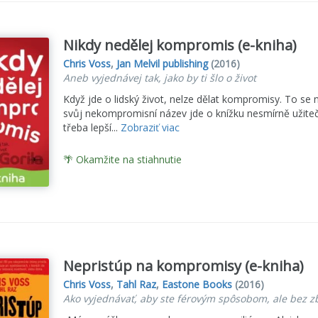
Nikdy nedělej kompromis (e-kniha)
Chris Voss
,
Jan Melvil publishing
(2016)
Aneb vyjednávej tak, jako by ti šlo o život
Když jde o lidský život, nelze dělat kompromisy. To se n
svůj nekompromisní název jde o knížku nesmírně užite
třeba lepší...
Zobraziť viac
🌴 Okamžite na stiahnutie
Nepristúp na kompromisy (e-kniha)
Chris Voss
,
Tahl Raz
,
Eastone Books
(2016)
Ako vyjednávať, aby ste férovým spôsobom, ale bez zb