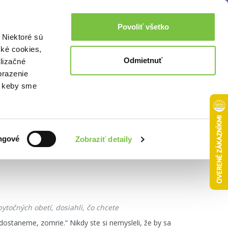
Akcie a zľavy
0,00€
Povoliť všetko
Prihlásenie
 Niektoré sú
cké cookies,
Odmietnuť
lizačné
brazenie
o, keby sme
Zoradiť podľa:
ngové
Zobraziť detaily
ytočných obetí, dosiahli, čo chcete
staneme, zomrie.“ Nikdy ste si nemysleli, že by sa