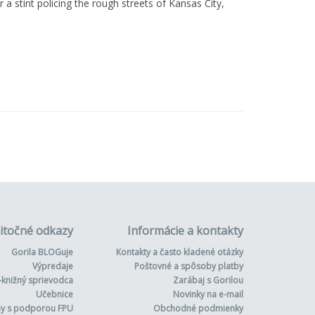
 stint policing the rough streets of Kansas City,
itočné odkazy
Informácie a kontakty
Gorila BLOGuje
Kontakty a často kladené otázky
Výpredaje
Poštovné a spôsoby platby
-knižný sprievodca
Zarábaj s Gorilou
Učebnice
Novinky na e-mail
hy s podporou FPU
Obchodné podmienky