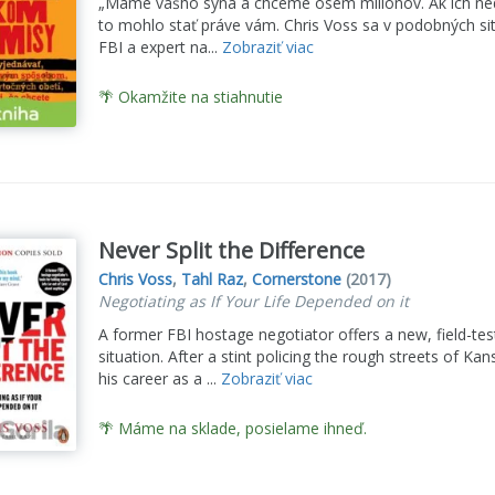
„Máme vášho syna a chceme osem miliónov. Ak ich nedo
to mohlo stať práve vám. Chris Voss sa v podobných sit
FBI a expert na...
Zobraziť viac
🌴 Okamžite na stiahnutie
Never Split the Difference
Chris Voss
,
Tahl Raz
,
Cornerstone
(2017)
Negotiating as If Your Life Depended on it
A former FBI hostage negotiator offers a new, field-tes
situation. After a stint policing the rough streets of Ka
his career as a ...
Zobraziť viac
🌴 Máme na sklade, posielame ihneď.