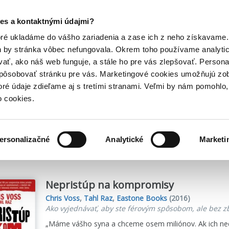
Posledný výpredaj kníh! Zľavy až do 80% tu =>
es a kontaktnými údajmi?
Hry
Hudba
Doplnky
Bazár kníh
oré ukladáme do vášho zariadenia a zase ich z neho získavame.
h by stránka vôbec nefungovala. Okrem toho používame analyti
ať, ako náš web funguje, a stále ho pre vás zlepšovať. Persona
spôsobovať stránku pre vás. Marketingové cookies umožňujú zo
toré údaje zdieľame aj s tretími stranami. Veľmi by nám pomohl
o cookies.
me
7
titulov
ersonalizačné
Analytické
Marketi
Nepristúp na kompromisy
Chris Voss
,
Tahl Raz
,
Eastone Books
(2016)
Ako vyjednávať, aby ste férovým spôsobom, ale bez zb
„Máme vášho syna a chceme osem miliónov. Ak ich nedo