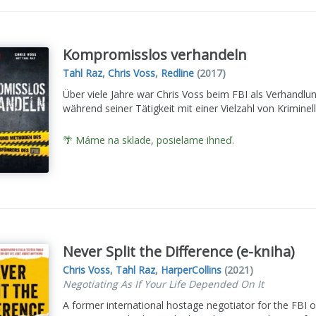
Kompromisslos verhandeln
Tahl Raz
,
Chris Voss
,
Redline
(2017)
Über viele Jahre war Chris Voss beim FBI als Verhandlu
während seiner Tätigkeit mit einer Vielzahl von Krimine
🌴 Máme na sklade, posielame ihneď.
Never Split the Difference (e-kniha)
Chris Voss
,
Tahl Raz
,
HarperCollins
(2021)
Negotiating As If Your Life Depended On It
A former international hostage negotiator for the FBI o