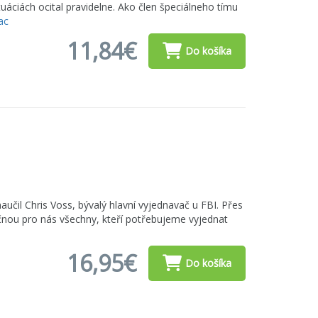
uáciách ocital pravidelne. Ako člen špeciálneho tímu
ac
11,84€
Do košíka
aučil Chris Voss, bývalý hlavní vyjednavač u FBI. Přes
čnou pro nás všechny, kteří potřebujeme vyjednat
16,95€
Do košíka