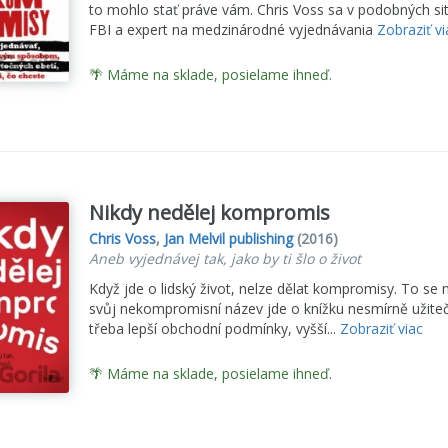
to mohlo stať práve vám. Chris Voss sa v podobných sit
FBI a expert na medzinárodné vyjednávania
Zobraziť vi
🌴 Máme na sklade, posielame ihneď.
Nikdy nedělej kompromis
Chris Voss
,
Jan Melvil publishing
(2016)
Aneb vyjednávej tak, jako by ti šlo o život
Když jde o lidský život, nelze dělat kompromisy. To se n
svůj nekompromisní název jde o knížku nesmírně užite
třeba lepší obchodní podmínky, vyšší...
Zobraziť viac
🌴 Máme na sklade, posielame ihneď.