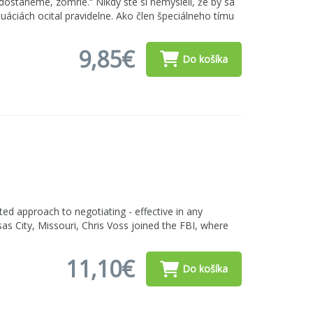
staneme, zomrie.“ Nikdy ste si nemysleli, že by sa
uáciách ocital pravidelne. Ako člen špeciálneho tímu
9,85€
Do košíka
ted approach to negotiating - effective in any
nsas City, Missouri, Chris Voss joined the FBI, where
11,10€
Do košíka