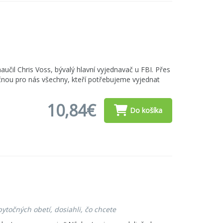
aučil Chris Voss, bývalý hlavní vyjednavač u FBI. Přes
čnou pro nás všechny, kteří potřebujeme vyjednat
10,84€
Do košíka
ytočných obetí, dosiahli, čo chcete