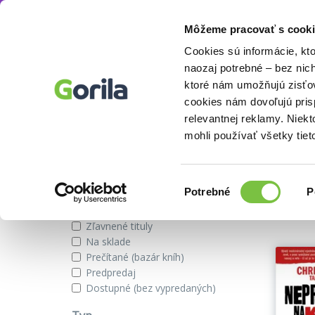
Môžeme pracovať s cooki
Autor
Chris Voss
Knihy
E-knihy
Filmy
Cookies sú informácie, kt
naozaj potrebné – bez nic
ktoré nám umožňujú zisťov
cookies nám dovoľujú pri
Knihy autora Chris Voss
relevantnej reklamy. Niek
mohli používať všetky tiet
Zobraziť iba
Výber
Našli s
Potrebné
P
súhlasu
Novinky
Zľavnené tituly
Na sklade
Prečítané (bazár kníh)
Predpredaj
Dostupné (bez vypredaných)