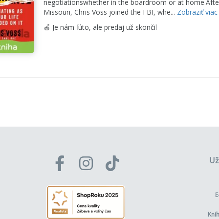
negotiationswhether in the boardroom or at home.After a
Missouri, Chris Voss joined the FBI, whe...
Zobraziť viac
🍎 Je nám ľúto, ale predaj už skončil
Už
E
Kni