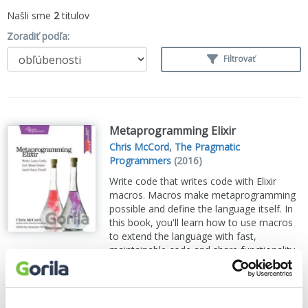
Našli sme
2
titulov
Zoradiť podľa:
Filtrovať
Metaprogramming Elixir
Chris McCord
,
The Pragmatic
Programmers
(2016)
Write code that writes code with Elixir
macros. Macros make metaprogramming
possible and define the language itself. In
this book, you'll learn how to use macros
to extend the language with fast,
maintainable code and share functionality
in ways you...
Zobraziť viac
🍌 Dodanie môže trvať viac ako 30 dní