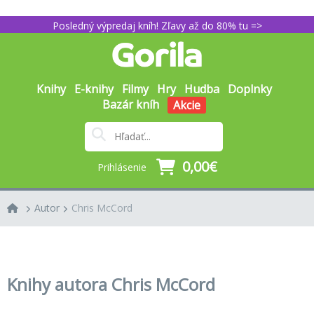
Posledný výpredaj kníh! Zľavy až do 80% tu =>
Knihy
E-knihy
Filmy
Hry
Hudba
Doplnky
Bazár kníh
Akcie
0,00€
Prihlásenie
Autor
Chris McCord
Knihy autora Chris McCord