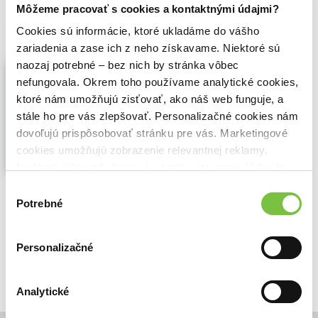
Môžeme pracovať s cookies a kontaktnými údajmi?
19,10€
Do košíka
Cookies sú informácie, ktoré ukladáme do vášho
zariadenia a zase ich z neho získavame. Niektoré sú
naozaj potrebné – bez nich by stránka vôbec
Programming Phoenix: Productive
|> Reliable |> Fast
nefungovala. Okrem toho používame analytické cookies,
Chris McCord
,
Pragmatic Bookshelf
(2016)
ktoré nám umožňujú zisťovať, ako náš web funguje, a
stále ho pre vás zlepšovať. Personalizačné cookies nám
Don't accept the compromise between
fast and beautiful: you can have it all.
dovoľujú prispôsobovať stránku pre vás. Marketingové
Phoenix creator Chris McCord, Elixir
cookies umožňujú zobrazenie relevantnej reklamy.
creator Jose Valim, and award-winning
Niektoré údaje zdieľame aj s tretími stranami. Veľmi by
author Bruce Tate walk you through
nám pomohlo, keby sme mohli používať všetky tieto
building an application that's fast and
Výber
cookies.
reliable. At every step,...
Zobraziť viac
Potrebné
súhlasu
🍎 Vypredané
Personalizačné
Analytické