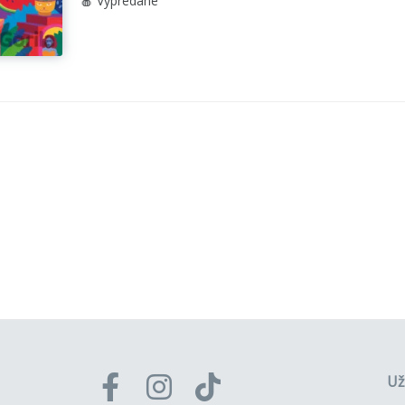
🍎 Vypredané
Už