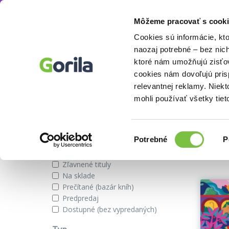
Môžeme pracovať s cooki
Autor
Chloé Weinfeld
Knihy
E-knihy
Filmy
Cookies sú informácie, kt
naozaj potrebné – bez nic
ktoré nám umožňujú zisťov
cookies nám dovoľujú pri
Knihy autora Chloé Weinfeld
relevantnej reklamy. Niek
mohli používať všetky tiet
Zobraziť iba
Výber
Našli s
Potrebné
P
súhlasu
Novinky
Zľavnené tituly
Na sklade
Prečítané (bazár kníh)
Predpredaj
Dostupné (bez vypredaných)