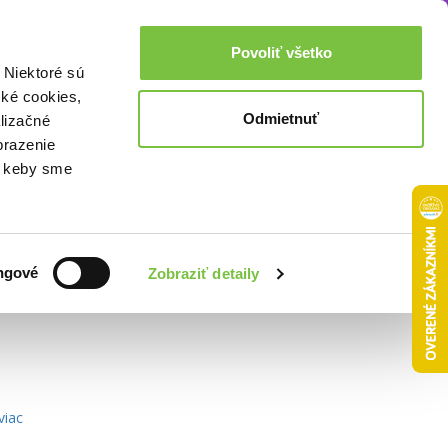
Akcie a zľavy
0,00€
Povoliť všetko
Prihlásenie
 Niektoré sú
cké cookies,
Odmietnuť
lizačné
brazenie
o, keby sme
Zoradiť podľa:
ngové
Zobraziť detaily
viac