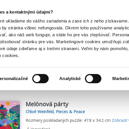
Posledný výpredaj kníh! Zľavy až do 80% tu =>
es a kontaktnými údajmi?
Hry
Hudba
Doplnky
Bazár kníh
oré ukladáme do vášho zariadenia a zase ich z neho získavame.
h by stránka vôbec nefungovala. Okrem toho používame analyti
ať, ako náš web funguje, a stále ho pre vás zlepšovať. Persona
spôsobovať stránku pre vás. Marketingové cookies umožňujú zo
toré údaje zdieľame aj s tretími stranami. Veľmi by nám pomohl
o cookies.
me
1
titulov
ersonalizačné
Analytické
Marketi
Melónová párty
Chloé Weinfeld
,
Pieces & Peace
Rozmery poskladaných puzzle: 47.8 x 34.2 cm
Zobraziť 