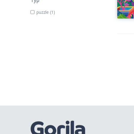
Typ
puzzle
(1)