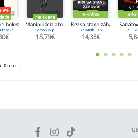
a 9%
klade
Na sklade
ti bolesti 1.
Manipulácia ako zbraň
Krv sa stane zábavou
Šarlátov
ufarová
Tomáš Vepi
Dominik Dán
S.T. 
30€
15,79€
14,35€
5,8
me
0
titulov
Už