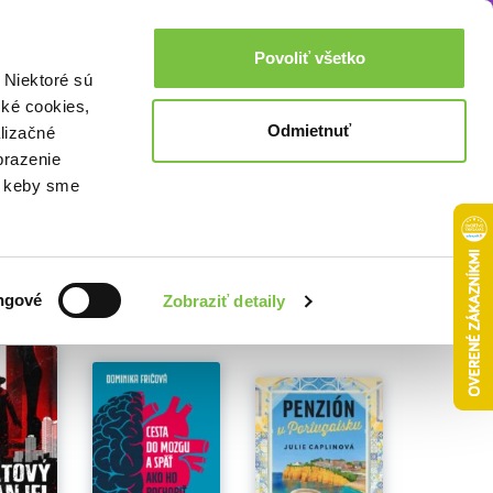
Akcie a zľavy
0,00€
Povoliť všetko
Prihlásenie
 Niektoré sú
cké cookies,
Odmietnuť
lizačné
brazenie
o, keby sme
ngové
Zobraziť detaily