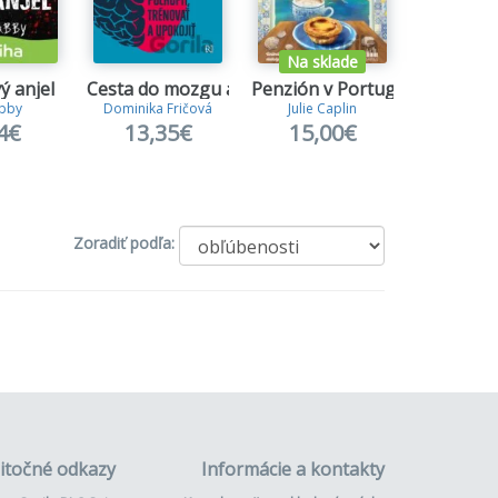
Na sklade
ý anjel
Cesta do mozgu a späť
Penzión v Portugalsku
Spútaní
Abby
Dominika Fričová
Julie Caplin
Cora Re
4€
13,35€
15,00€
14,
Zoradiť podľa:
itočné odkazy
Informácie a kontakty