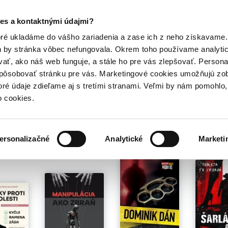
Posledný výpredaj kníh! Zľavy až do 80% tu =>
es a kontaktnými údajmi?
Hry
Hudba
Doplnky
Bazár kníh
oré ukladáme do vášho zariadenia a zase ich z neho získavame.
h by stránka vôbec nefungovala. Okrem toho používame analyti
ať, ako náš web funguje, a stále ho pre vás zlepšovať. Persona
spôsobovať stránku pre vás. Marketingové cookies umožňujú zo
l
toré údaje zdieľame aj s tretími stranami. Veľmi by nám pomohl
o cookies.
é pre teba
ersonalizačné
Analytické
Marketi