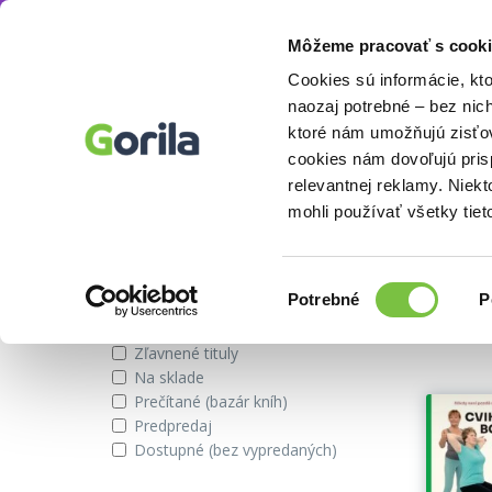
Môžeme pracovať s cooki
Autor
Cees B. M. van Riel
Knihy
E-knihy
Filmy
Cookies sú informácie, kt
naozaj potrebné – bez nic
ktoré nám umožňujú zisťov
cookies nám dovoľujú pri
Knihy autora Cees B. M. van Rie
relevantnej reklamy. Niek
mohli používať všetky tiet
Zobraziť iba
Vybran
Výber
Potrebné
P
súhlasu
Novinky
Zľavnené tituly
Na sklade
Prečítané (bazár kníh)
Predpredaj
Dostupné (bez vypredaných)