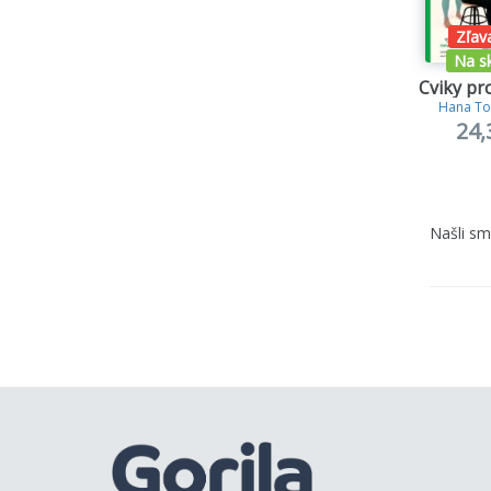
Zľav
Na s
Cviky pro
Hana To
24,
Našli s