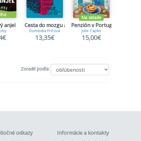
Na sklade
ý anjel
Cesta do mozgu a späť
Penzión v Portugalsku
Spútaní
Abby
Dominika Fričová
Julie Caplin
Cora Re
4€
13,35€
15,00€
14,
Zoradiť podľa:
itočné odkazy
Informácie a kontakty