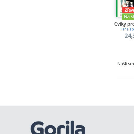
Zľav
Na s
Cviky pro
Hana To
24,
Našli s