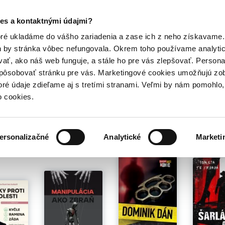
Posledný výpredaj kníh! Zľavy až do 80% tu =>
es a kontaktnými údajmi?
Hry
Hudba
Doplnky
Bazár kníh
oré ukladáme do vášho zariadenia a zase ich z neho získavame.
h by stránka vôbec nefungovala. Okrem toho používame analyti
ať, ako náš web funguje, a stále ho pre vás zlepšovať. Persona
spôsobovať stránku pre vás. Marketingové cookies umožňujú zo
toré údaje zdieľame aj s tretími stranami. Veľmi by nám pomohl
o cookies.
é pre teba
ersonalizačné
Analytické
Marketi