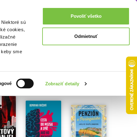
Akcie a zľavy
0,00€
Povoliť všetko
Prihlásenie
 Niektoré sú
cké cookies,
Odmietnuť
lizačné
brazenie
o, keby sme
ngové
Zobraziť detaily