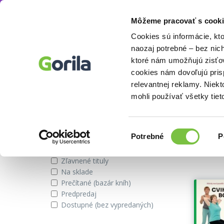
Môžeme pracovať s cooki
Autor
Carl Therrien
Knihy
E-knihy
Filmy
Cookies sú informácie, kt
naozaj potrebné – bez nic
ktoré nám umožňujú zisťov
cookies nám dovoľujú pri
Knihy autora Carl Therrien
relevantnej reklamy. Niek
mohli používať všetky tiet
Zobraziť iba
Vybran
Výber
Potrebné
P
súhlasu
Novinky
Zľavnené tituly
Na sklade
Prečítané (bazár kníh)
Predpredaj
Dostupné (bez vypredaných)