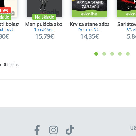
a 9%
klade
Na sklade
ti bolesti 1.
Manipulácia ako zbraň
Krv sa stane zábavou
Šarlátov
ufarová
Tomáš Vepi
Dominik Dán
S.T. 
30€
15,79€
14,35€
5,8
me
0
titulov
Už